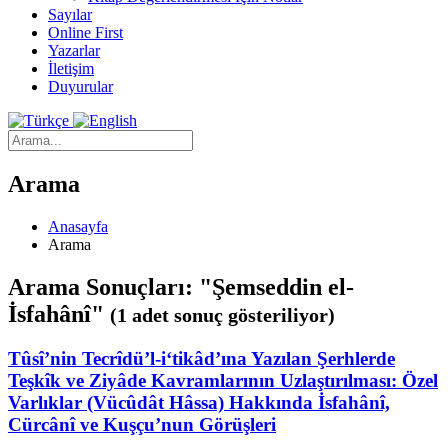
Sayılar
Online First
Yazarlar
İletişim
Duyurular
Arama
Anasayfa
Arama
Arama Sonuçları: "Şemseddin el-
İsfahânî"
(1 adet sonuç gösteriliyor)
Tûsî’nin Tecrîdü’l-i‘tikâd’ına Yazılan Şerhlerde
Teşkîk ve Ziyâde Kavramlarının Uzlaştırılması: Özel
Varlıklar (Vücûdât Hâssa) Hakkında İsfahânî,
Cürcânî ve Kuşçu’nun Görüşleri