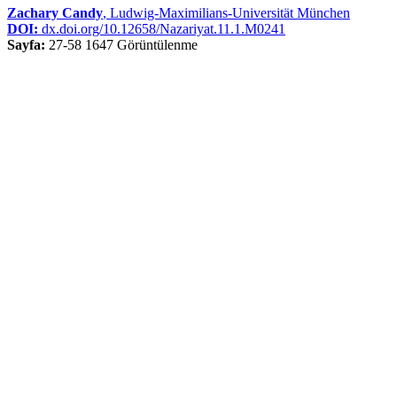
Zachary Candy
, Ludwig-Maximilians-Universität München
DOI:
dx.doi.org/10.12658/Nazariyat.11.1.M0241
Sayfa:
27-58
1647 Görüntülenme