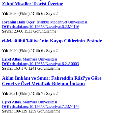
Zihnî Misaller Teorisi Üzerine
Yıl:
2020 (Ekim) /
Cilt:
6 /
Sayı:
2
İbrahim Halil Üçer
, İstanbul Medeniyet Üniversitesi
DOI:
dx.doi.org/10.12658/Nazariyat.6.2.M0116
Sayfa:
23-66
1533 Görüntülenme
el-Metâlibü’l-âliye’ nin Kayıp Ciltlerinin Peşinde
Yıl:
2020 (Ekim) /
Cilt:
6 /
Sayı:
2
Eşref Altaş
, Marmara Üniversitesi
DOI:
dx.doi.org/10.12658/Nazariyat.6.2.A0003
Sayfa:
163-176
1241 Görüntülenme
Aklın İmkânı ve Sınırı: Fahreddin Râzî’ye Göre
Genel ve Özel Metafizik Bilginin İmkânı
Yıl:
2021 (Ekim) /
Cilt:
7 /
Sayı:
2
Eşref Altaş
, Marmara Üniversitesi
DOI:
dx.doi.org/10.12658/Nazariyat.7.2.M0156
Sayfa:
109-139
1259 Görüntülenme