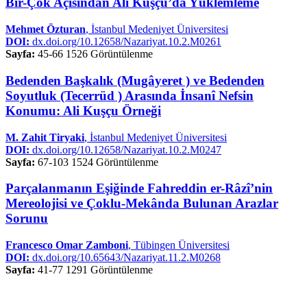
Bir-Çok Açısından Ali Kuşçu’da Yüklemleme
Mehmet Özturan
, İstanbul Medeniyet Üniversitesi
DOI:
dx.doi.org/10.12658/Nazariyat.10.2.M0261
Sayfa:
45-66
1526 Görüntülenme
Bedenden Başkalık (Mugâyeret ) ve Bedenden
Soyutluk (Tecerrüd ) Arasında İnsanî Nefsin
Konumu: Ali Kuşçu Örneği
M. Zahit Tiryaki
, İstanbul Medeniyet Üniversitesi
DOI:
dx.doi.org/10.12658/Nazariyat.10.2.M0247
Sayfa:
67-103
1524 Görüntülenme
Parçalanmanın Eşiğinde Fahreddin er-Râzî’nin
Mereolojisi ve Çoklu-Mekânda Bulunan Arazlar
Sorunu
Francesco Omar Zamboni
, Tübingen Üniversitesi
DOI:
dx.doi.org/10.65643/Nazariyat.11.2.M0268
Sayfa:
41-77
1291 Görüntülenme