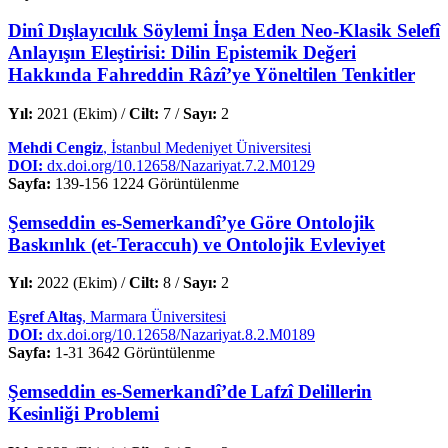
Dinî Dışlayıcılık Söylemi İnşa Eden Neo-Klasik Selefî
Anlayışın Eleştirisi: Dilin Epistemik Değeri
Hakkında Fahreddin Râzî’ye Yöneltilen Tenkitler
Yıl:
2021 (Ekim) /
Cilt:
7 /
Sayı:
2
Mehdi Cengiz
, İstanbul Medeniyet Üniversitesi
DOI:
dx.doi.org/10.12658/Nazariyat.7.2.M0129
Sayfa:
139-156
1224 Görüntülenme
Şemseddin es-Semerkandî’ye Göre Ontolojik
Baskınlık (et-Teraccuh) ve Ontolojik Evleviyet
Yıl:
2022 (Ekim) /
Cilt:
8 /
Sayı:
2
Eşref Altaş
, Marmara Üniversitesi
DOI:
dx.doi.org/10.12658/Nazariyat.8.2.M0189
Sayfa:
1-31
3642 Görüntülenme
Şemseddin es-Semerkandî’de Lafzî Delillerin
Kesinliği Problemi