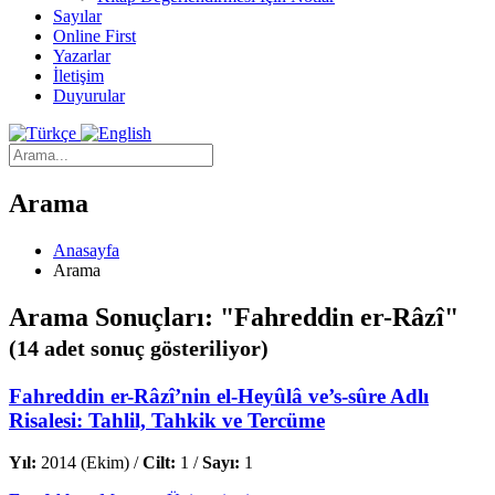
Sayılar
Online First
Yazarlar
İletişim
Duyurular
Arama
Anasayfa
Arama
Arama Sonuçları: "Fahreddin er-Râzî"
(14 adet sonuç gösteriliyor)
Fahreddin er-Râzî’nin el-Heyûlâ ve’s-sûre Adlı
Risalesi: Tahlil, Tahkik ve Tercüme
Yıl:
2014 (Ekim) /
Cilt:
1 /
Sayı:
1