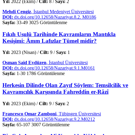
Yıl:
2022 (Ekim) /
Cilt:
8 /
Sayı:
2
Mehdi Cengiz
, İstanbul Medeniyet Üniversitesi
DOI:
dx.doi.org/10.12658/Nazariyat.8.2. M0186
Sayfa:
33-49
3025 Görüntülenme
Fıkıh Usulü Tarihinde Kavramların Mantıkla
Kesişimi: Âmm Lafızlar Tümel midir?
Yıl:
2023 (Nisan) /
Cilt:
9 /
Sayı:
1
Osman Said Evdüzen
, İstanbul Üniversitesi
DOI:
dx.doi.org/10.12658/Nazariyat.9.1.M0161
Sayfa:
1-30
1786 Görüntülenme
Herkesin Dilinde Olan Zayıf Söylem: Temsilcilik ve
Kavramcılık Karşısında Fahreddin er-Râzî
Yıl:
2023 (Ekim) /
Cilt:
9 /
Sayı:
2
Francesco Omar Zamboni
, Tübingen Üniversitesi
DOI:
dx.doi.org/10.12658/Nazariyat.9.2.M0212
Sayfa:
65-107
3007 Görüntülenme