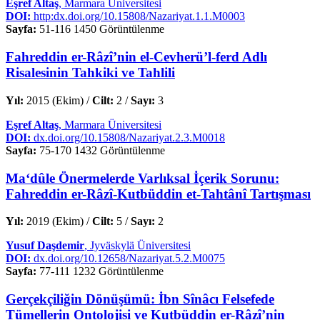
Eşref Altaş
, Marmara Üniversitesi
DOI:
http:dx.doi.org/10.15808/Nazariyat.1.1.M0003
Sayfa:
51-116
1450 Görüntülenme
Fahreddin er-Râzî’nin el-Cevherü’l-ferd Adlı
Risalesinin Tahkiki ve Tahlili
Yıl:
2015 (Ekim) /
Cilt:
2 /
Sayı:
3
Eşref Altaş
, Marmara Üniversitesi
DOI:
dx.doi.org/10.15808/Nazariyat.2.3.M0018
Sayfa:
75-170
1432 Görüntülenme
Ma‘dûle Önermelerde Varlıksal İçerik Sorunu:
Fahreddin er-Râzî-Kutbüddin et-Tahtânî Tartışması
Yıl:
2019 (Ekim) /
Cilt:
5 /
Sayı:
2
Yusuf Daşdemir
, Jyväskylä Üniversitesi
DOI:
dx.doi.org/10.12658/Nazariyat.5.2.M0075
Sayfa:
77-111
1232 Görüntülenme
Gerçekçiliğin Dönüşümü: İbn Sînâcı Felsefede
Tümellerin Ontolojisi ve Kutbüddin er-Râzî’nin