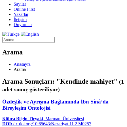
Sayılar
Online First
Yazarlar
İletişim
Duyurular
Arama
Anasayfa
Arama
Arama Sonuçları: "Kendinde mahiyet"
(1
adet sonuç gösteriliyor)
Özdeşlik ve Ayrışma Bağlamında İbn Sînâ’da
Bireyleşim Ontolojisi
Kübra Bilgin Tiryaki
, Marmara Üniversitesi
DOI:
dx.doi.org/10.65643/Nazariyat.11.2.M0257