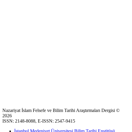
Nazariyat İslam Felsefe ve Bilim Tarihi Araştırmaları Dergisi ©
2026
ISSN: 2148-8088, E-ISSN: 2547-9415
İstanbul Medeniyet Üniversitesi Bilim Tarihi Enstitüsü