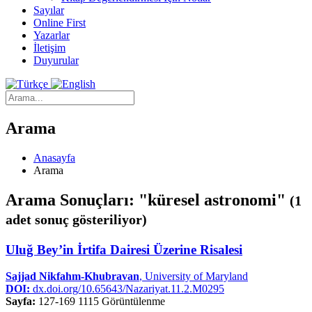
Sayılar
Online First
Yazarlar
İletişim
Duyurular
Arama
Anasayfa
Arama
Arama Sonuçları: "küresel astronomi"
(1
adet sonuç gösteriliyor)
Uluğ Bey’in İrtifa Dairesi Üzerine Risalesi
Sajjad Nikfahm-Khubravan
, University of Maryland
DOI:
dx.doi.org/10.65643/Nazariyat.11.2.M0295
Sayfa:
127-169
1115 Görüntülenme