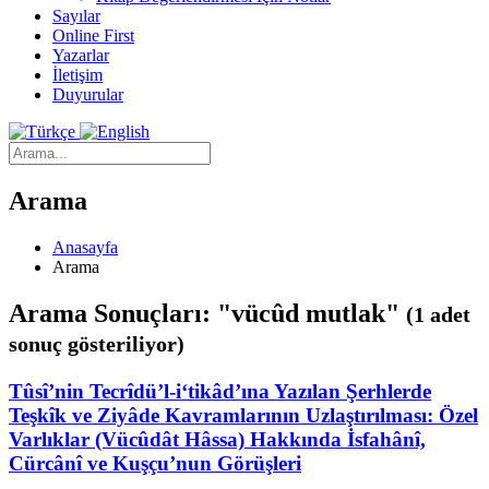
Sayılar
Online First
Yazarlar
İletişim
Duyurular
Arama
Anasayfa
Arama
Arama Sonuçları: "vücûd mutlak"
(1 adet
sonuç gösteriliyor)
Tûsî’nin Tecrîdü’l-i‘tikâd’ına Yazılan Şerhlerde
Teşkîk ve Ziyâde Kavramlarının Uzlaştırılması: Özel
Varlıklar (Vücûdât Hâssa) Hakkında İsfahânî,
Cürcânî ve Kuşçu’nun Görüşleri