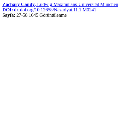
Zachary Candy
, Ludwig-Maximilians-Universität München
DOI:
dx.doi.org/10.12658/Nazariyat.11.1.M0241
Sayfa:
27-58
1645 Görüntülenme