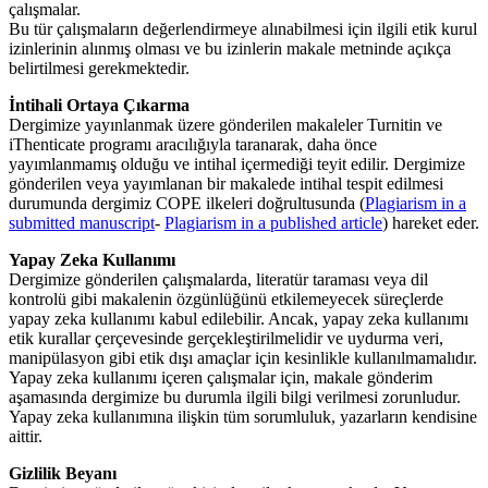
çalışmalar.
Bu tür çalışmaların değerlendirmeye alınabilmesi için ilgili etik kurul
izinlerinin alınmış olması ve bu izinlerin makale metninde açıkça
belirtilmesi gerekmektedir.
İntihali Ortaya Çıkarma
Dergimize yayınlanmak üzere gönderilen makaleler Turnitin ve
iThenticate programı aracılığıyla taranarak, daha önce
yayımlanmamış olduğu ve intihal içermediği teyit edilir. Dergimize
gönderilen veya yayımlanan bir makalede intihal tespit edilmesi
durumunda dergimiz COPE ilkeleri doğrultusunda (
Plagiarism in a
submitted manuscript
-
Plagiarism in a published article
) hareket eder.
Yapay Zeka Kullanımı
Dergimize gönderilen çalışmalarda, literatür taraması veya dil
kontrolü gibi makalenin özgünlüğünü etkilemeyecek süreçlerde
yapay zeka kullanımı kabul edilebilir. Ancak, yapay zeka kullanımı
etik kurallar çerçevesinde gerçekleştirilmelidir ve uydurma veri,
manipülasyon gibi etik dışı amaçlar için kesinlikle kullanılmamalıdır.
Yapay zeka kullanımı içeren çalışmalar için, makale gönderim
aşamasında dergimize bu durumla ilgili bilgi verilmesi zorunludur.
Yapay zeka kullanımına ilişkin tüm sorumluluk, yazarların kendisine
aittir.
Gizlilik Beyanı