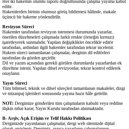
Her iki hakemin olumlu raporu doğrultusunda çalışma yayıma kabul
edilir.
Hakemlerden birinin olumsuz görüş bildirmesi hâlinde, makale
üçüncü bir hakeme yönlendirilir.
Revizyon Süreci
Hakemler tarafından revizyon istenmesi durumunda yazarlar,
önerilen düzeltmeleri çalışmada farklı renkte (örneğin kırmızı)
işaretleyerek sunmalıdır. Yapılan değişiklikler öncelikle editör
tarafından, ardından ilgili hakemler tarafından tekrar incelenir.
Hakem süreci tamamlanan çalışmalar, derginin dil editörleri
tarafından da gözden geçirilir.
Dil ve yazım açısından gerekli görülen durumlarda yazarlardan ek
düzeltme istenir. Yapılan dilsel revizyonlar, tekrar kontrol edilerek
onaylanır.
Yayın Süreci
Tüm bilimsel, teknik ve dilsel süreçleri tamamlanan makaleler, dizgi
ve mizanpaj işlemleri sonrasında yayına hazır hâle getirilir.
NOT:
Dergimize gönderilen tüm çalışmaların kabulü veya reddine
ilişkin nihai karar, Yayın Kurulu tarafından alınmaktadır.
B- Arşiv, Açık Erişim ve Telif Hakkı Politikası
Dergimizde yayımlanan çalışmalar, dergi web sitemizde dijital
olarak arşivlenir. Dergimiz, ayrıca yazarların çalışmalarının