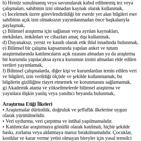
b) Henüz sunulmamış veya savunularak kabul edilmemiş tez veya
çalışmaları, sahibinin izni olmadan kaynak olarak kullanmak,
c) İncelemek üzere görevlendirildiği bir eserde yer alan bilgileri eser
sahibinin açık izni olmaksızın yayımlanmadan önce başkalarıyla
paylaşmak,
ç) Bilimsel araştırma için sağlanan veya ayrılan kaynakları,
mekânları, imkânları ve cihazları amaç dışı kullanmak,
d) Dayanaksız, yersiz ve kasıtlı olarak etik ihlal isnadında bulunmak,
e) Bilimsel bir çalışma kapsamında yapılan anket ve tutum
araştırmalarında katılımcıların açık rızasını almadan ya da araştırma
bir kurumda yapılacaksa ayrıca kurumun iznini almadan elde edilen
verileri yayımlamak,
f) Bilimsel çalışmalarda, diğer kişi ve kurumlardan temin edilen veri
ve bilgileri, izin verildiği ölçüde ve şekilde kullanmamak, bu
bilgilerin gizliliğine riayet etmemek ve korunmasını sağlamamak,
g) Akademik atama ve yükseltmelerde bilimsel araştırma ve
yayınlara ilişkin yanlış veya yanıltıcı beyanda bulunmak,
Araştırma Etiği İlkeleri
• Araştırmalar dürüstlük, doğruluk ve şeffaflık ilkelerine uygun
olarak yürütülmelidir.
• Veri uydurma, veri çarpıtma ve intihal yapılmamalıdır.
• Katılımcılar araştırmaya gönüllü olarak katılmalı, hiçbir şekilde
baskı, zorlama veya aldatmaya maruz bırakılmamalıdır. Çocuklar,
kısıtlılar ve karar verme yetisi olmayan bireyler için yasal temsilci