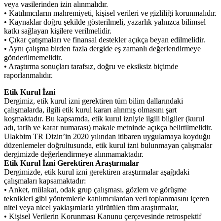
veya vasilerinden izin alınmalıdır.
• Katılımcıların mahremiyeti, kişisel verileri ve gizliliği korunmalıdır.
• Kaynaklar doğru şekilde gösterilmeli, yazarlık yalnızca bilimsel
katkı sağlayan kişilere verilmelidir.
• Çıkar çatışmaları ve finansal destekler açıkça beyan edilmelidir.
• Aynı çalışma birden fazla dergide eş zamanlı değerlendirmeye
gönderilmemelidir.
• Araştırma sonuçları tarafsız, doğru ve eksiksiz biçimde
raporlanmalıdır.
Etik Kurul İzni
Dergimiz, etik kurul izni gerektiren tüm bilim dallarındaki
çalışmalarda, ilgili etik kurul kararı alınmış olmasını şart
koşmaktadır. Bu kapsamda, etik kurul izniyle ilgili bilgiler (kurul
adı, tarih ve karar numarası) makale metninde açıkça belirtilmelidir.
Ulakbim TR Dizin’in 2020 yılından itibaren uygulamaya koyduğu
düzenlemeler doğrultusunda, etik kurul izni bulunmayan çalışmalar
dergimizde değerlendirmeye alınmamaktadır.
Etik Kurul İzni Gerektiren Araştırmalar
Dergimizde, etik kurul izni gerektiren araştırmalar aşağıdaki
çalışmaları kapsamaktadır:
• Anket, mülakat, odak grup çalışması, gözlem ve görüşme
teknikleri gibi yöntemlerle katılımcılardan veri toplanmasını içeren
nitel veya nicel yaklaşımlarla yürütülen tüm araştırmalar,
• Kişisel Verilerin Korunması Kanunu çerçevesinde retrospektif