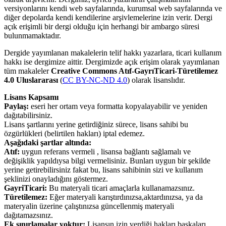
versiyonlarını kendi web sayfalarında, kurumsal web sayfalarında ve
diğer depolarda kendi kendilerine arşivlemelerine izin verir. Dergi
açık erişimli bir dergi olduğu için herhangi bir ambargo süresi
bulunmamaktadır.
Dergide yayımlanan makalelerin telif hakkı yazarlara, ticari kullanım
hakkı ise dergimize aittir. Dergimizde açık erişim olarak yayımlanan
tüm makaleler
Creative Commons Atıf-GayrıTicari-Türetilemez
4.0 Uluslararası
(
CC BY-NC-ND 4.0
) olarak lisanslıdır.
Lisans Kapsamı
Paylaş:
eseri her ortam veya formatta kopyalayabilir ve yeniden
dağıtabilirsiniz.
Lisans şartlarını yerine getirdiğiniz sürece, lisans sahibi bu
özgürlükleri (belirtilen hakları) iptal edemez.
Aşağıdaki şartlar altında:
Atıf:
uygun referans vermeli , lisansa bağlantı sağlamalı ve
değişiklik yapıldıysa bilgi vermelisiniz. Bunları uygun bir şekilde
yerine getirebilirsiniz fakat bu, lisans sahibinin sizi ve kullanım
şeklinizi onayladığını göstermez.
GayriTicari:
Bu materyali ticari amaçlarla kullanamazsınız.
Türetilemez:
Eğer materyali karıştırdınızsa,aktardınızsa, ya da
materyalin üzerine çalıştınızsa güncellenmiş materyali
dağıtamazsınız.
Ek sınırlamalar yoktur:
Lisansın izin verdiği hakları başkaları