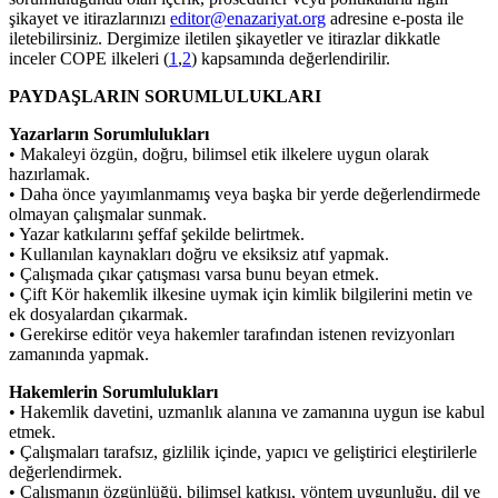
şikayet ve itirazlarınızı
editor@enazariyat.org
adresine e-posta ile
iletebilirsiniz. Dergimize iletilen şikayetler ve itirazlar dikkatle
inceler COPE ilkeleri (
1
,
2
) kapsamında değerlendirilir.
PAYDAŞLARIN SORUMLULUKLARI
Yazarların Sorumlulukları
• Makaleyi özgün, doğru, bilimsel etik ilkelere uygun olarak
hazırlamak.
• Daha önce yayımlanmamış veya başka bir yerde değerlendirmede
olmayan çalışmalar sunmak.
• Yazar katkılarını şeffaf şekilde belirtmek.
• Kullanılan kaynakları doğru ve eksiksiz atıf yapmak.
• Çalışmada çıkar çatışması varsa bunu beyan etmek.
• Çift Kör hakemlik ilkesine uymak için kimlik bilgilerini metin ve
ek dosyalardan çıkarmak.
• Gerekirse editör veya hakemler tarafından istenen revizyonları
zamanında yapmak.
Hakemlerin Sorumlulukları
• Hakemlik davetini, uzmanlık alanına ve zamanına uygun ise kabul
etmek.
• Çalışmaları tarafsız, gizlilik içinde, yapıcı ve geliştirici eleştirilerle
değerlendirmek.
• Çalışmanın özgünlüğü, bilimsel katkısı, yöntem uygunluğu, dil ve