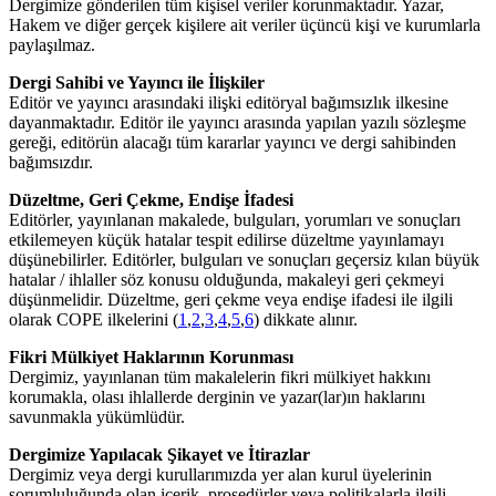
Dergimize gönderilen tüm kişisel veriler korunmaktadır. Yazar,
Hakem ve diğer gerçek kişilere ait veriler üçüncü kişi ve kurumlarla
paylaşılmaz.
Dergi Sahibi ve Yayıncı ile İlişkiler
Editör ve yayıncı arasındaki ilişki editöryal bağımsızlık ilkesine
dayanmaktadır. Editör ile yayıncı arasında yapılan yazılı sözleşme
gereği, editörün alacağı tüm kararlar yayıncı ve dergi sahibinden
bağımsızdır.
Düzeltme, Geri Çekme, Endişe İfadesi
Editörler, yayınlanan makalede, bulguları, yorumları ve sonuçları
etkilemeyen küçük hatalar tespit edilirse düzeltme yayınlamayı
düşünebilirler. Editörler, bulguları ve sonuçları geçersiz kılan büyük
hatalar / ihlaller söz konusu olduğunda, makaleyi geri çekmeyi
düşünmelidir. Düzeltme, geri çekme veya endişe ifadesi ile ilgili
olarak COPE ilkelerini (
1
,
2
,
3
,
4
,
5
,
6
) dikkate alınır.
Fikri Mülkiyet Haklarının Korunması
Dergimiz, yayınlanan tüm makalelerin fikri mülkiyet hakkını
korumakla, olası ihlallerde derginin ve yazar(lar)ın haklarını
savunmakla yükümlüdür.
Dergimize Yapılacak Şikayet ve İtirazlar
Dergimiz veya dergi kurullarımızda yer alan kurul üyelerinin
sorumluluğunda olan içerik, prosedürler veya politikalarla ilgili