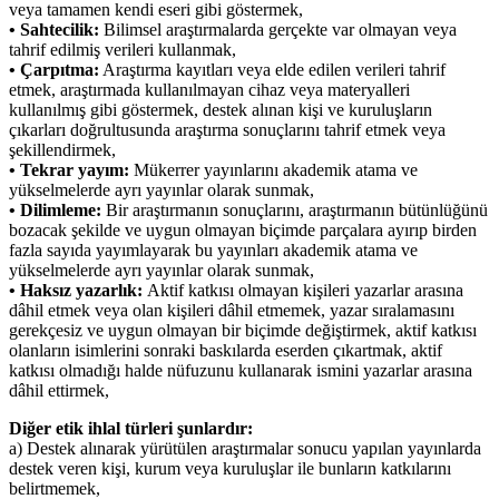
veya tamamen kendi eseri gibi göstermek,
• Sahtecilik:
Bilimsel araştırmalarda gerçekte var olmayan veya
tahrif edilmiş verileri kullanmak,
• Çarpıtma:
Araştırma kayıtları veya elde edilen verileri tahrif
etmek, araştırmada kullanılmayan cihaz veya materyalleri
kullanılmış gibi göstermek, destek alınan kişi ve kuruluşların
çıkarları doğrultusunda araştırma sonuçlarını tahrif etmek veya
şekillendirmek,
• Tekrar yayım:
Mükerrer yayınlarını akademik atama ve
yükselmelerde ayrı yayınlar olarak sunmak,
• Dilimleme:
Bir araştırmanın sonuçlarını, araştırmanın bütünlüğünü
bozacak şekilde ve uygun olmayan biçimde parçalara ayırıp birden
fazla sayıda yayımlayarak bu yayınları akademik atama ve
yükselmelerde ayrı yayınlar olarak sunmak,
• Haksız yazarlık:
Aktif katkısı olmayan kişileri yazarlar arasına
dâhil etmek veya olan kişileri dâhil etmemek, yazar sıralamasını
gerekçesiz ve uygun olmayan bir biçimde değiştirmek, aktif katkısı
olanların isimlerini sonraki baskılarda eserden çıkartmak, aktif
katkısı olmadığı halde nüfuzunu kullanarak ismini yazarlar arasına
dâhil ettirmek,
Diğer etik ihlal türleri şunlardır:
a) Destek alınarak yürütülen araştırmalar sonucu yapılan yayınlarda
destek veren kişi, kurum veya kuruluşlar ile bunların katkılarını
belirtmemek,