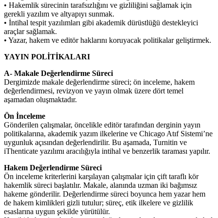
• Hakemlik sürecinin tarafsızlığını ve gizliliğini sağlamak için
gerekli yazılım ve altyapıyı sunmak.
• İntihal tespit yazılımları gibi akademik dürüstlüğü destekleyici
araçlar sağlamak.
• Yazar, hakem ve editör haklarını koruyacak politikalar geliştirmek.
YAYIN POLİTİKALARI
A- Makale Değerlendirme Süreci
Dergimizde makale değerlendirme süreci; ön inceleme, hakem
değerlendirmesi, revizyon ve yayın olmak üzere dört temel
aşamadan oluşmaktadır.
Ön İnceleme
Gönderilen çalışmalar, öncelikle editör tarafından derginin yayın
politikalarına, akademik yazım ilkelerine ve Chicago Atıf Sistemi’ne
uygunluk açısından değerlendirilir. Bu aşamada, Turnitin ve
iThenticate yazılımı aracılığıyla intihal ve benzerlik taraması yapılır.
Hakem Değerlendirme Süreci
Ön inceleme kriterlerini karşılayan çalışmalar için çift taraflı kör
hakemlik süreci başlatılır. Makale, alanında uzman iki bağımsız
hakeme gönderilir. Değerlendirme süreci boyunca hem yazar hem
de hakem kimlikleri gizli tutulur; süreç, etik ilkelere ve gizlilik
esaslarına uygun şekilde yürütülür.