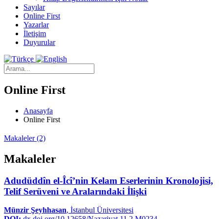
Sayılar
Online First
Yazarlar
İletişim
Duyurular
Online First
Anasayfa
Online First
Makaleler (2)
Makaleler
Adudüddîn el-Îcî’nin Kelam Eserlerinin Kronolojisi,
Telif Serüveni ve Aralarındaki İlişki
Münzir Şeyhhasan
, İstanbul Üniversitesi
DOI:
dx.doi.org/10.12658/Nazariyat.11.2.M0234