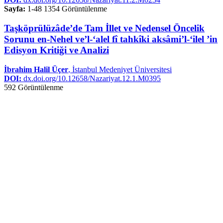
Sayfa:
1-48
1354 Görüntülenme
Taşköprülüzâde’de Tam İllet ve Nedensel Öncelik
Sorunu en-Nehel ve’l-‘alel fî tahkîki aksâmi’l-‘ilel ’in
Edisyon Kritiği ve Analizi
İbrahim Halil Üçer
, İstanbul Medeniyet Üniversitesi
DOI:
dx.doi.org/10.12658/Nazariyat.12.1.M0395
592 Görüntülenme