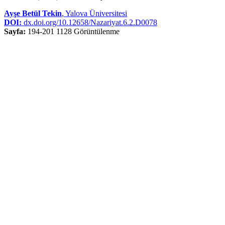
Ayşe Betül Tekin
, Yalova Üniversitesi
DOI:
dx.doi.org/10.12658/Nazariyat.6.2.D0078
Sayfa:
194-201
1128 Görüntülenme