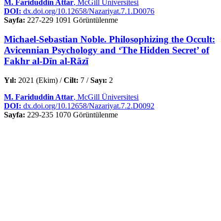
M. Fariduddin Attar
, McGill Üniversitesi
DOI:
dx.doi.org/10.12658/Nazariyat.7.1.D0076
Sayfa:
227-229
1091 Görüntülenme
Michael-Sebastian Noble. Philosophizing the Occult:
Avicennian Psychology and ‘The Hidden Secret’ of
Fakhr al-Dīn al-Rāzī
Yıl:
2021 (Ekim) /
Cilt:
7 /
Sayı:
2
M. Fariduddin Attar
, McGill Üniversitesi
DOI:
dx.doi.org/10.12658/Nazariyat.7.2.D0092
Sayfa:
229-235
1070 Görüntülenme