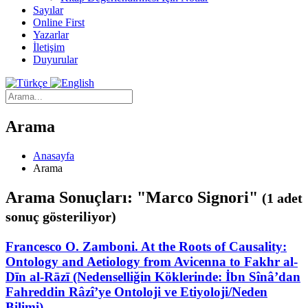
Sayılar
Online First
Yazarlar
İletişim
Duyurular
Arama
Anasayfa
Arama
Arama Sonuçları: "Marco Signori"
(1 adet
sonuç gösteriliyor)
Francesco O. Zamboni. At the Roots of Causality:
Ontology and Aetiology from Avicenna to Fakhr al-
Dīn al-Rāzī (Nedenselliğin Köklerinde: İbn Sînâ’dan
Fahreddin Râzî’ye Ontoloji ve Etiyoloji/Neden
Bilimi)