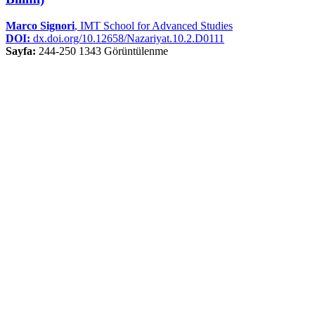
Marco Signori
, IMT School for Advanced Studies
DOI:
dx.doi.org/10.12658/Nazariyat.10.2.D0111
Sayfa:
244-250
1343 Görüntülenme