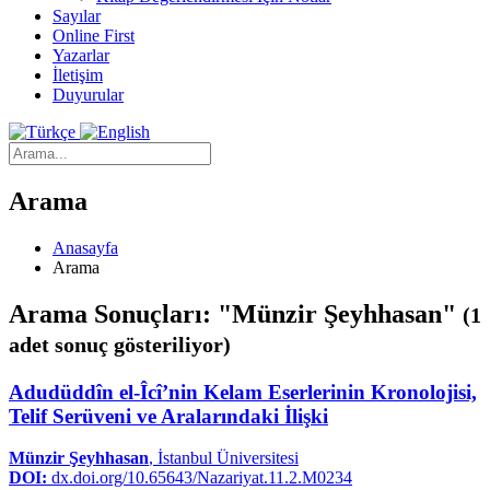
Sayılar
Online First
Yazarlar
İletişim
Duyurular
Arama
Anasayfa
Arama
Arama Sonuçları: "Münzir Şeyhhasan"
(1
adet sonuç gösteriliyor)
Adudüddîn el-Îcî’nin Kelam Eserlerinin Kronolojisi,
Telif Serüveni ve Aralarındaki İlişki
Münzir Şeyhhasan
, İstanbul Üniversitesi
DOI:
dx.doi.org/10.65643/Nazariyat.11.2.M0234