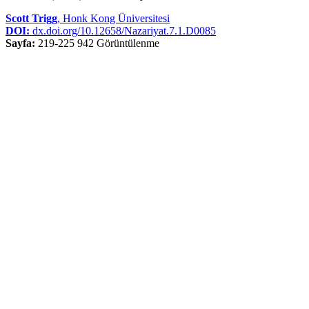
Scott Trigg
, Honk Kong Üniversitesi
DOI:
dx.doi.org/10.12658/Nazariyat.7.1.D0085
Sayfa:
219-225
942 Görüntülenme