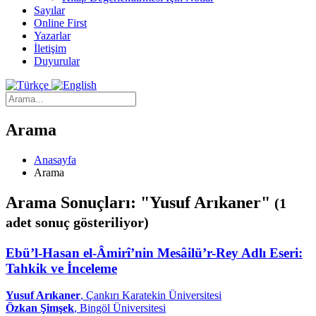
Sayılar
Online First
Yazarlar
İletişim
Duyurular
Arama
Anasayfa
Arama
Arama Sonuçları: "Yusuf Arıkaner"
(1
adet sonuç gösteriliyor)
Ebü’l-Hasan el-Âmirî’nin Mesâilü’r-Rey Adlı Eseri:
Tahkik ve İnceleme
Yusuf Arıkaner
, Çankırı Karatekin Üniversitesi
Özkan Şimşek
, Bingöl Üniversitesi