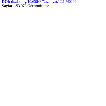
DOI:
dx.doi.org/10.65643/Nazariyat.12.1.M0292
Sayfa:
1-53
973 Görüntülenme