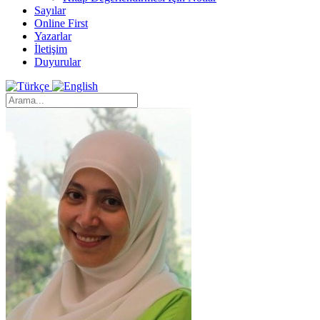
Sayılar
Online First
Yazarlar
İletişim
Duyurular