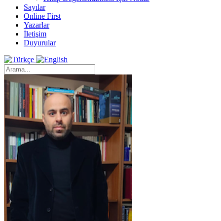
Sayılar
Online First
Yazarlar
İletişim
Duyurular