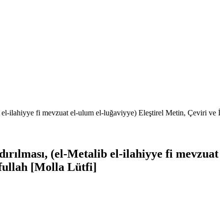
b el-ilahiyye fi mevzuat el-ulum el-luğaviyye) Eleştirel Metin, Çeviri v
dırılması, (el-Metalib el-ilahiyye fi mevzuat
ullah [Molla Lütfi]