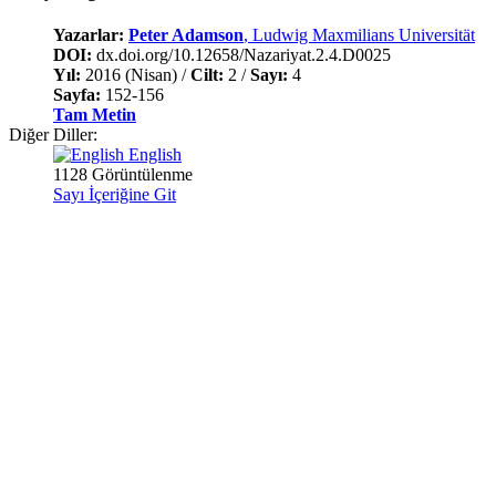
Yazarlar:
Peter Adamson
, Ludwig Maxmilians Universität
DOI:
dx.doi.org/10.12658/Nazariyat.2.4.D0025
Yıl:
2016 (Nisan) /
Cilt:
2 /
Sayı:
4
Sayfa:
152-156
Tam Metin
Diğer Diller:
English
1128 Görüntülenme
Sayı İçeriğine Git