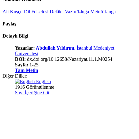
Ali Kuşçu
Dil Felsefesi
Delâlet
Vaz‘u’l-luga
Metnü’l-luga
Paylaş
Detaylı Bilgi
Yazarlar:
Abdullah Yıldırım
, İstanbul Medeniyet
Üniversitesi
DOI:
dx.doi.org/10.12658/Nazariyat.11.1.M0254
Sayfa:
1-25
Tam Metin
Diğer Diller:
English
1916 Görüntülenme
Sayı İçeriğine Git