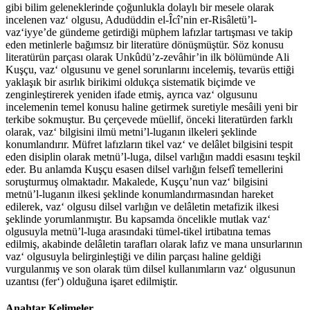
gibi bilim geleneklerinde çoğunlukla dolaylı bir mesele olarak
incelenen vaz‘ olgusu, Adudüddin el-Îcî’nin er-Risâletü’l-
vaz‘iyye’de gündeme getirdiği müphem lafızlar tartışması ve takip
eden metinlerle bağımsız bir literatüre dönüşmüştür. Söz konusu
literatürün parçası olarak Unkûdü’z-zevâhir’in ilk bölümünde Ali
Kuşçu, vaz‘ olgusunu ve genel sorunlarını incelemiş, tevarüs ettiği
yaklaşık bir asırlık birikimi oldukça sistematik biçimde ve
zenginleştirerek yeniden ifade etmiş, ayrıca vaz‘ olgusunu
incelemenin temel konusu haline getirmek suretiyle mesâili yeni bir
terkibe sokmuştur. Bu çerçevede müellif, önceki literatürden farklı
olarak, vaz‘ bilgisini ilmü metni’l-luganın ilkeleri şeklinde
konumlandırır. Müfret lafızların tikel vaz‘ ve delâlet bilgisini tespit
eden disiplin olarak metnü’l-luga, dilsel varlığın maddi esasını teşkil
eder. Bu anlamda Kuşçu esasen dilsel varlığın felsefî temellerini
soruşturmuş olmaktadır. Makalede, Kuşçu’nun vaz‘ bilgisini
metnü’l-luganın ilkesi şeklinde konumlandırmasından hareket
edilerek, vaz‘ olgusu dilsel varlığın ve delâletin metafizik ilkesi
şeklinde yorumlanmıştır. Bu kapsamda öncelikle mutlak vaz‘
olgusuyla metnü’l-luga arasındaki tümel-tikel irtibatına temas
edilmiş, akabinde delâletin tarafları olarak lafız ve mana unsurlarının
vaz‘ olgusuyla belirginleştiği ve dilin parçası haline geldiği
vurgulanmış ve son olarak tüm dilsel kullanımların vaz‘ olgusunun
uzantısı (fer‘) olduğuna işaret edilmiştir.
Anahtar Kelimeler