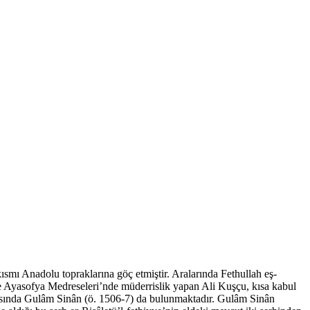
smı Anadolu topraklarına göç etmiştir. Aralarında Fethullah eş-
ve Ayasofya Medreseleri’nde müderrislik yapan Ali Kuşçu, kısa kabul
arasında Gulâm Sinân (ö. 1506-7) da bulunmaktadır. Gulâm Sinân