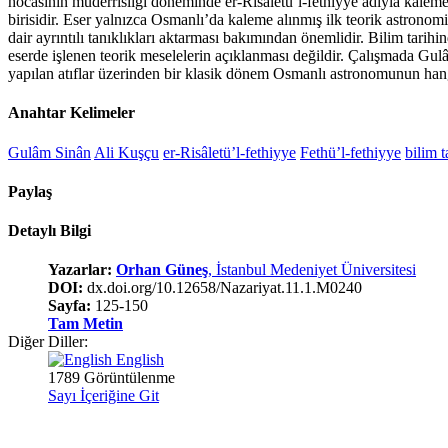
hocasının müderrisliği döneminde er-Risâletü’l-fethiyye adıyla kaleme 
birisidir. Eser yalnızca Osmanlı’da kaleme alınmış ilk teorik astronomi
dair ayrıntılı tanıklıkları aktarması bakımından önemlidir. Bilim tari
eserde işlenen teorik meselelerin açıklanması değildir. Çalışmada Gulâm
yapılan atıflar üzerinden bir klasik dönem Osmanlı astronomunun hang
Anahtar Kelimeler
Gulâm Sinân
Ali Kuşçu
er-Risâletü’l-fethiyye
Fethü’l-fethiyye
bilim t
Paylaş
Detaylı Bilgi
Yazarlar:
Orhan Güneş
, İstanbul Medeniyet Üniversitesi
DOI:
dx.doi.org/10.12658/Nazariyat.11.1.M0240
Sayfa:
125-150
Tam Metin
Diğer Diller:
English
1789 Görüntülenme
Sayı İçeriğine Git