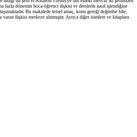
e aldığı bu şerh er-Risâletü’l-fethiyye’nin eldeki mevcut iki şerhinden
a fazla dönemin hoca-öğrenci ilişkisi ve derslerin nasıl işlendiğine
a taşımaktadır. Bu makalede temel amaç, konu gereği değinilse bile;
varan ilişkisi merkeze alınmıştır. Ayrıca diğer isimlere ve kitaplara