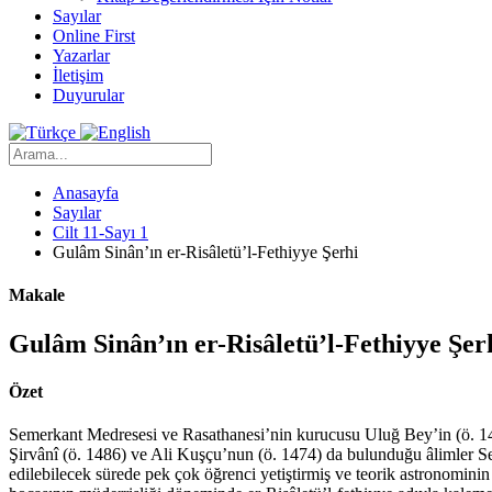
Sayılar
Online First
Yazarlar
İletişim
Duyurular
Anasayfa
Sayılar
Cilt 11-Sayı 1
Gulâm Sinân’ın er-Risâletü’l-Fethiyye Şerhi
Makale
Gulâm Sinân’ın er-Risâletü’l-Fethiyye Şer
Özet
Semerkant Medresesi ve Rasathanesi’nin kurucusu Uluğ Bey’in (ö. 1449
Şirvânî (ö. 1486) ve Ali Kuşçu’nun (ö. 1474) da bulunduğu âlimler S
edilebilecek sürede pek çok öğrenci yetiştirmiş ve teorik astronomin