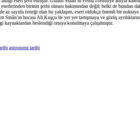
aldığı eseri şerh etmiştir. Gulâm Sinân’ın Fethü’l-fethiyye adıyla kalem
 eserlerinden birinin şerhi olması bakımından değil; belki de bundan dah
hinde az sayıda örneği olan bu yaklaşım, eseri oldukça önemli bir noktay
 Sinân’ın hocası Ali Kuşçu ile yer yer tartışmaya ve görüş ayrılıklarına 
i kaynaklardan beslendiği ortaya konulmaya çalışılmıştır.
arihi
astronomi tarihi