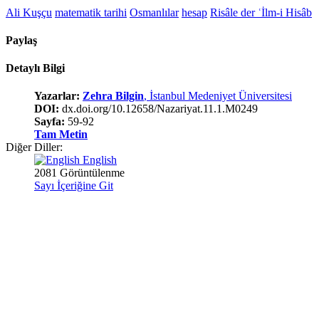
Ali Kuşçu
matematik tarihi
Osmanlılar
hesap
Risâle der ʿİlm-i Hisâb
Paylaş
Detaylı Bilgi
Yazarlar:
Zehra Bilgin
, İstanbul Medeniyet Üniversitesi
DOI:
dx.doi.org/10.12658/Nazariyat.11.1.M0249
Sayfa:
59-92
Tam Metin
Diğer Diller:
English
2081 Görüntülenme
Sayı İçeriğine Git