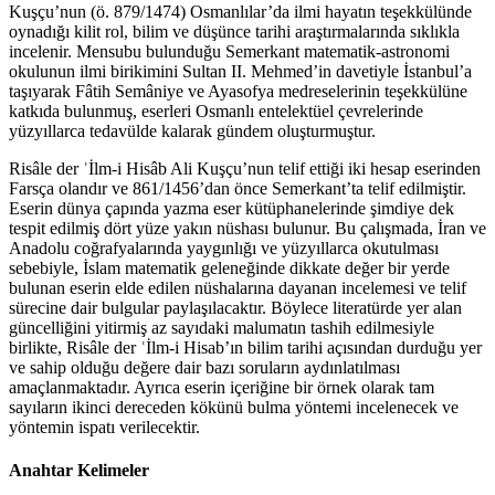
Kuşçu’nun (ö. 879/1474) Osmanlılar’da ilmi hayatın teşekkülünde
oynadığı kilit rol, bilim ve düşünce tarihi araştırmalarında sıklıkla
incelenir. Mensubu bulunduğu Semerkant matematik-astronomi
okulunun ilmi birikimini Sultan II. Mehmed’in davetiyle İstanbul’a
taşıyarak Fâtih Semâniye ve Ayasofya medreselerinin teşekkülüne
katkıda bulunmuş, eserleri Osmanlı entelektüel çevrelerinde
yüzyıllarca tedavülde kalarak gündem oluşturmuştur.
Risâle der ʿİlm-i Hisâb Ali Kuşçu’nun telif ettiği iki hesap eserinden
Farsça olandır ve 861/1456’dan önce Semerkant’ta telif edilmiştir.
Eserin dünya çapında yazma eser kütüphanelerinde şimdiye dek
tespit edilmiş dört yüze yakın nüshası bulunur. Bu çalışmada, İran ve
Anadolu coğrafyalarında yaygınlığı ve yüzyıllarca okutulması
sebebiyle, İslam matematik geleneğinde dikkate değer bir yerde
bulunan eserin elde edilen nüshalarına dayanan incelemesi ve telif
sürecine dair bulgular paylaşılacaktır. Böylece literatürde yer alan
güncelliğini yitirmiş az sayıdaki malumatın tashih edilmesiyle
birlikte, Risâle der ʿİlm-i Hisab’ın bilim tarihi açısından durduğu yer
ve sahip olduğu değere dair bazı soruların aydınlatılması
amaçlanmaktadır. Ayrıca eserin içeriğine bir örnek olarak tam
sayıların ikinci dereceden kökünü bulma yöntemi incelenecek ve
yöntemin ispatı verilecektir.
Anahtar Kelimeler