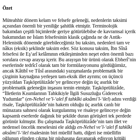
Özet
Müteahhir dönem kelam ve felsefe geleneği, nedenlerin taksimi
açısından önemli bir yeniliğe şahitlik etmiştir. Terminolojik
bakımdan çeşitli biçimlerde geriye götürülebilse de kavramsal içerik
bakımından ne İslam felsefesinin klasik çağında ne de Antik-
Helenistik dönemde görebileceğimiz bu taksim, nedenleri tam ve
nâkıs (eksik) şeklinde taksim eder. Söz konusu taksim, İbn Sînâ
felsefesi ile Eş‘arî kelâmının etkileşiminden neşet eden önemli bazı
sorulara cevap arayışı içerir. Bu arayışın bir ürünü olarak Ebherî’nin
eserlerinde tedrîcî olarak tam bir formülasyonunu gördüğümüz,
ancak Kâtibî ve Tûsî arasındaki yazışmalarda problematik bir
çizginin kaynağına yerleşen tam-eksik illet ayrımı; on üçüncü
yüzyıldan Taşköprülüzâde’ye gelinceye değin üç asırlık bir
problematik geleneğin inşasını temin etmiştir. Taşköprülüzâde,
“İlletlerin Kısımlarının Tahkikiyle İlgili Susuzluğu Giderecek
Yudumlar” (
en-Nehel ve’l-‘alel fî tahkîki aksâmi’l-‘ilel
) adını verdiği
risale, Taşköprülüzâde’nin hakem olduğu üç asırlık canlı bir
münazara sahnesi olarak kurgulanmış ve risaleye gelinceye değin
kapsamlı eserlerde dağınık bir şekilde duran görüşleri tek perdede
görünür kılmıştır. Bu çalışmada Taşköprülüzâde’nin tam illet ve
nedensel öncelik meselesini ele aldığı
en-Nehel ve’l-‘alel fî tahkîki
aksâmi’l-‘ilel
risalesinin biri müellif hattı, diğeri ise müellifin
oğlunun elinden çıkma bir nüshasına dayanarak edisyon kritiği