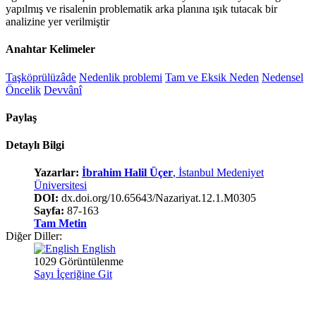
yapılmış ve risalenin problematik arka planına ışık tutacak bir
analizine yer verilmiştir
Anahtar Kelimeler
Taşköprülüzâde
Nedenlik problemi
Tam ve Eksik Neden
Nedensel
Öncelik
Devvânî
Paylaş
Detaylı Bilgi
Yazarlar:
İbrahim Halil Üçer
, İstanbul Medeniyet
Üniversitesi
DOI:
dx.doi.org/10.65643/Nazariyat.12.1.M0305
Sayfa:
87-163
Tam Metin
Diğer Diller:
English
1029 Görüntülenme
Sayı İçeriğine Git