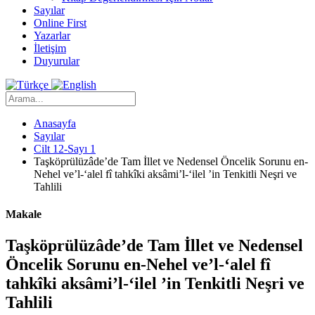
Sayılar
Online First
Yazarlar
İletişim
Duyurular
Anasayfa
Sayılar
Cilt 12-Sayı 1
Taşköprülüzâde’de Tam İllet ve Nedensel Öncelik Sorunu en-
Nehel ve’l-‘alel fî tahkîki aksâmi’l-‘ilel ’in Tenkitli Neşri ve
Tahlili
Makale
Taşköprülüzâde’de Tam İllet ve Nedensel
Öncelik Sorunu en-Nehel ve’l-‘alel fî
tahkîki aksâmi’l-‘ilel ’in Tenkitli Neşri ve
Tahlili