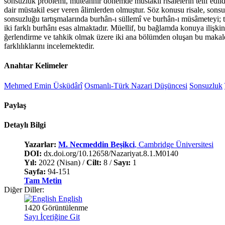
sonsuzluk problemi, müteahhir dönemde müstakil risalelerin telif ed
dair müstakil eser veren âlimlerden olmuştur. Söz konusu risale, son
sonsuzluğu tartışmalarında burhân-ı süllemî ve burhân-ı müsâmeteyi; te
iki farklı burhânı esas almaktadır. Müellif, bu bağlamda konuya ilişki
ğerlendirme ve tahkik olmak üzere iki ana bölümden oluşan bu makale, m
farklılıklarını incelemektedir.
Anahtar Kelimeler
Mehmed Emin Üsküdârî
Osmanlı-Türk Nazari Düşüncesi
Sonsuzluk
Paylaş
Detaylı Bilgi
Yazarlar:
M. Necmeddin Beşikci
, Cambridge Üniversitesi
DOI:
dx.doi.org/10.12658/Nazariyat.8.1.M0140
Yıl:
2022 (Nisan) /
Cilt:
8 /
Sayı:
1
Sayfa:
94-151
Tam Metin
Diğer Diller:
English
1420 Görüntülenme
Sayı İçeriğine Git