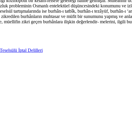
ildiği kozmopolit bir kelâm-felsefe geleneği haline gelmiştir. Müteahh
suzluk probleminin Osmanlı entelektüel düşüncesindeki konumunu ve izler
selsül tartışmalarında ise burhân-ı tatbîk, burhân-ı tezâyüf, burhân-ı ‘a
n zikredilen burhânların muhtasar ve müfit bir sunumunu yapmış ve anlatı
üellifin zikri geçen burhânlara ilişkin değerlendir- melerini, ilgili bu
Teselsülü İptal Delilleri