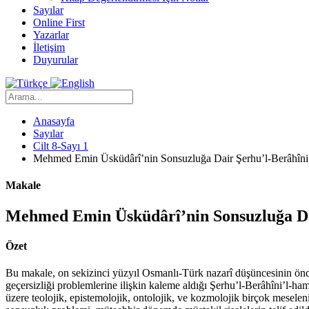
Sayılar
Online First
Yazarlar
İletişim
Duyurular
Anasayfa
Sayılar
Cilt 8-Sayı 1
Mehmed Emin Üsküdârî’nin Sonsuzluğa Dair Şerhu’l-Berâhîni’l
Makale
Mehmed Emin Üsküdârî’nin Sonsuzluğa Dair
Özet
Bu makale, on sekizinci yüzyıl Osmanlı-Türk nazarî düşüncesinin ön
geçersizliği problemlerine ilişkin kaleme aldığı Şerhu’l-Berâhîni’l-ha
üzere teolojik, epistemolojik, ontolojik, ve kozmolojik birçok mesele