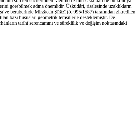
ir dönemin son temsilcilerinden Mehmed Emin Üsküdârî de bu konuya
ini görebilmek adına önemlidir. Üsküdârî, risalesinde uzaklıkların
rşî ve beraberinde Mirzâcân Şîrâzî (ö. 995/1587) tarafından zikredilen
lan bazı hususları geometrik temsillerle desteklemiştir. De-
rhânların tarihî serencamını ve süreklilik ve değişim noktasındaki