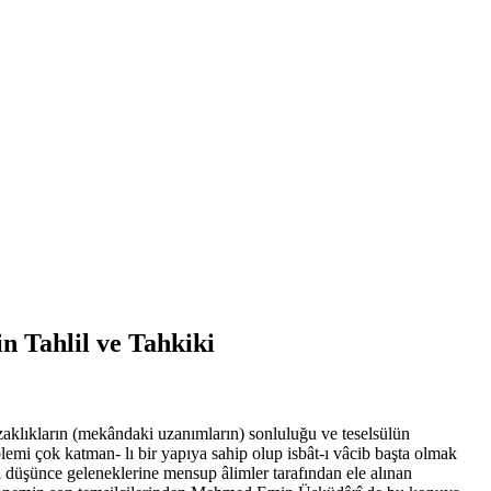
n Tahlil ve Tahkiki
klıkların (mekândaki uzanımların) sonluluğu ve teselsülün
lemi çok katman- lı bir yapıya sahip olup isbât-ı vâcib başta olmak
ı düşünce geleneklerine mensup âlimler tarafından ele alınan