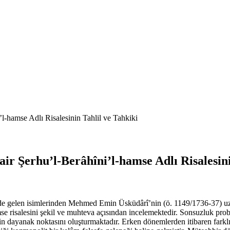
-hamse Adlı Risalesinin Tahlil ve Tahkiki
 Şerhu’l-Berâhîni’l-hamse Adlı Risalesini
de gelen isimlerinden Mehmed Emin Üsküdârî’nin (ö. 1149/1736-37) uza
mse risalesini şekil ve muhteva açısından incelemektedir. Sonsuzluk prob
nin dayanak noktasını oluşturmaktadır. Erken dönemlerden itibaren farkl