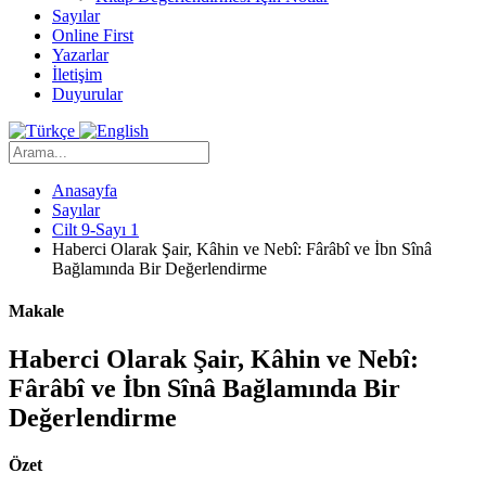
Sayılar
Online First
Yazarlar
İletişim
Duyurular
Anasayfa
Sayılar
Cilt 9-Sayı 1
Haberci Olarak Şair, Kâhin ve Nebî: Fârâbî ve İbn Sînâ
Bağlamında Bir Değerlendirme
Makale
Haberci Olarak Şair, Kâhin ve Nebî:
Fârâbî ve İbn Sînâ Bağlamında Bir
Değerlendirme
Özet