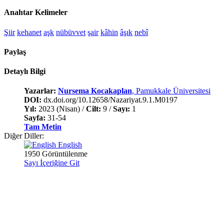
Anahtar Kelimeler
Şiir
kehanet
aşk
nübüvvet
şair
kâhin
âşık
nebî
Paylaş
Detaylı Bilgi
Yazarlar:
Nursema Kocakaplan
, Pamukkale Üniversitesi
DOI:
dx.doi.org/10.12658/Nazariyat.9.1.M0197
Yıl:
2023 (Nisan) /
Cilt:
9 /
Sayı:
1
Sayfa:
31-54
Tam Metin
Diğer Diller:
English
1950 Görüntülenme
Sayı İçeriğine Git