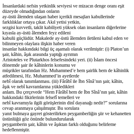
İnsanlardaki nefsin yetkinlik seviyesi ve mizacın denge oranı eşit
düzeyde olmadığından onların
ay-üstü âlemden ulaşan haber içerikli mesajları kabullerinde
farklılıklar ortaya çıkar. Akıl yetisi yetkin,
sezgisi kuvvetli, taklit kabiliyeti yüksek olan insanların diğerlerine
kıyasla ay-üstü âlemden feyz edileni
kabulü güçlüdür. Makalede ay-üstü âlemden iletileni kabul eden ve
bilinmeyen olaylara ilişkin haber veren
insanlar hakkındaki bilgi üç aşamalı olarak verilmiştir: (i) Platon’un
şair, kâhin, âşık arasında yaptığı ayrımın
Aristoteles ve Plutarkhos felsefesindeki yeri. (ii) İslam öncesi
dönemde şair ile kâhinlerin konumu ve
müşrikler tarafından Hz. Muhammed’e hem şairlik hem de kâhinlik
atfedilmesi, Hz. Muhammed’in ayetlerde
nebî olarak tanımlanması. (iii) Fârâbî ile İbn Sînâ’nın şair, kâhin,
âşık ve nebî kavramlarına yükledikleri
anlam. Bu çerçevede “Hem Fârâbî hem de İbn Sînâ’nın şair, kâhin
hakkındaki fikirlerinin felsefî temelleri ve
nebî kavramıyla ilgili görüşlerinin dinî dayanağı nedir?” sorularına
cevap aranmaya çalışılmıştır. Bu sorulara
yanıt bulmaya gayret gösterilirken peygamberliğin şiir ve kehanetten
üstünlüğü göz önünde bulundurularak
peygamberin şair, kâhin ve âşıktan farklı olduğunu belirleme
hedeflenmiştir.