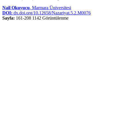
Nail Okuyucu
, Marmara Üniversitesi
DOI:
dx.doi.org/10.12658/Nazariyat.5.2.M0076
Sayfa:
161-208
1142 Görüntülenme