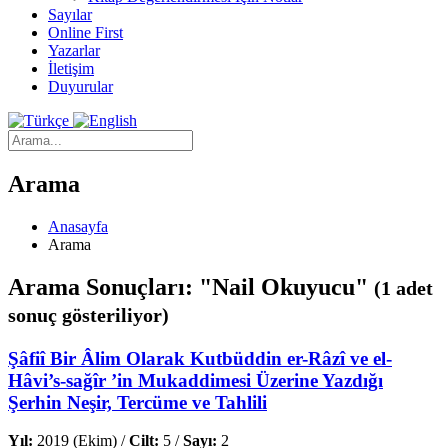
Sayılar
Online First
Yazarlar
İletişim
Duyurular
Arama
Anasayfa
Arama
Arama Sonuçları: "Nail Okuyucu"
(1 adet
sonuç gösteriliyor)
Şâfiî Bir Âlim Olarak Kutbüddin er-Râzî ve el-
Hâvi’s-sağîr ’in Mukaddimesi Üzerine Yazdığı
Şerhin Neşir, Tercüme ve Tahlili
Yıl:
2019 (Ekim) /
Cilt:
5 /
Sayı:
2