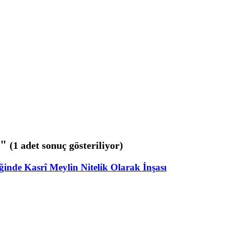
n"
(1 adet sonuç gösteriliyor)
inde Kasrî Meylin Nitelik Olarak İnşası