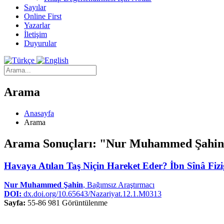
Sayılar
Online First
Yazarlar
İletişim
Duyurular
Arama
Anasayfa
Arama
Arama Sonuçları: "Nur Muhammed Şahi
Havaya Atılan Taş Niçin Hareket Eder? İbn Sînâ Fiziğ
Nur Muhammed Şahin
, Bağımsız Araştırmacı
DOI:
dx.doi.org/10.65643/Nazariyat.12.1.M0313
Sayfa:
55-86
981 Görüntülenme