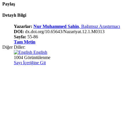
Paylaş
Detaylı Bilgi
Yazarlar:
Nur Muhammed Şahin
, Bağımsız Araştırmacı
DOI:
dx.doi.org/10.65643/Nazariyat.12.1.M0313
Sayfa:
55-86
Tam Metin
Diğer Diller:
English
1004 Görüntülenme
Sayı İçeriğine Git