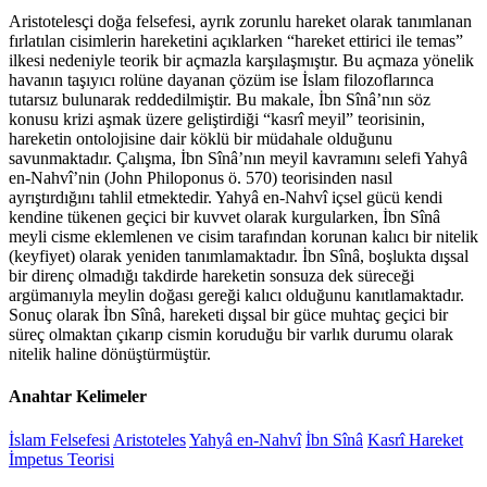
Aristotelesçi doğa felsefesi, ayrık zorunlu hareket olarak tanımlanan
fırlatılan cisimlerin hareketini açıklarken “hareket ettirici ile temas”
ilkesi nedeniyle teorik bir açmazla karşılaşmıştır. Bu açmaza yönelik
havanın taşıyıcı rolüne dayanan çözüm ise İslam filozoflarınca
tutarsız bulunarak reddedilmiştir. Bu makale, İbn Sînâ’nın söz
konusu krizi aşmak üzere geliştirdiği “kasrî meyil” teorisinin,
hareketin ontolojisine dair köklü bir müdahale olduğunu
savunmaktadır. Çalışma, İbn Sînâ’nın meyil kavramını selefi Yahyâ
en-Nahvî’nin (John Philoponus ö. 570) teorisinden nasıl
ayrıştırdığını tahlil etmektedir. Yahyâ en-Nahvî içsel gücü kendi
kendine tükenen geçici bir kuvvet olarak kurgularken, İbn Sînâ
meyli cisme eklemlenen ve cisim tarafından korunan kalıcı bir nitelik
(keyfiyet) olarak yeniden tanımlamaktadır. İbn Sînâ, boşlukta dışsal
bir direnç olmadığı takdirde hareketin sonsuza dek süreceği
argümanıyla meylin doğası gereği kalıcı olduğunu kanıtlamaktadır.
Sonuç olarak İbn Sînâ, hareketi dışsal bir güce muhtaç geçici bir
süreç olmaktan çıkarıp cismin koruduğu bir varlık durumu olarak
nitelik haline dönüştürmüştür.
Anahtar Kelimeler
İslam Felsefesi
Aristoteles
Yahyâ en-Nahvî
İbn Sînâ
Kasrî Hareket
İmpetus Teorisi