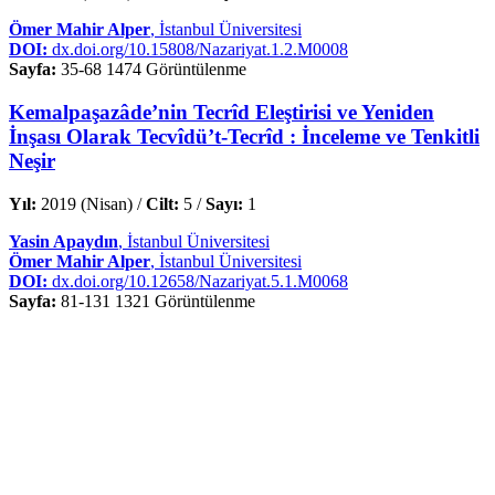
Ömer Mahir Alper
, İstanbul Üniversitesi
DOI:
dx.doi.org/10.15808/Nazariyat.1.2.M0008
Sayfa:
35-68
1474 Görüntülenme
Kemalpaşazâde’nin Tecrîd Eleştirisi ve Yeniden
İnşası Olarak Tecvîdü’t-Tecrîd : İnceleme ve Tenkitli
Neşir
Yıl:
2019 (Nisan) /
Cilt:
5 /
Sayı:
1
Yasin Apaydın
, İstanbul Üniversitesi
Ömer Mahir Alper
, İstanbul Üniversitesi
DOI:
dx.doi.org/10.12658/Nazariyat.5.1.M0068
Sayfa:
81-131
1321 Görüntülenme