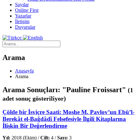
Sayılar
Online First
Yazarlar
İletişim
Duyurular
Arama
Anasayfa
Arama
Arama Sonuçları: "Pauline Froissart"
(1
adet sonuç gösteriliyor)
Çölde bir İsviçre Saati: Moshe M. Pavlov’un Ebü’l-
Berekât el-Bağdâdî Felsefesiyle İlgili Kitaplarına
İlişkin Bir Değerlendirme
Yıl:
2018 (Ekim) /
Cilt:
4 /
Sayı:
3