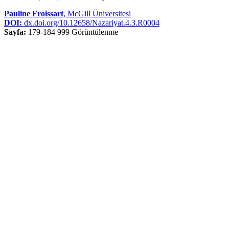
Pauline Froissart
, McGill Üniversitesi
DOI:
dx.doi.org/10.12658/Nazariyat.4.3.R0004
Sayfa:
179-184
999 Görüntülenme