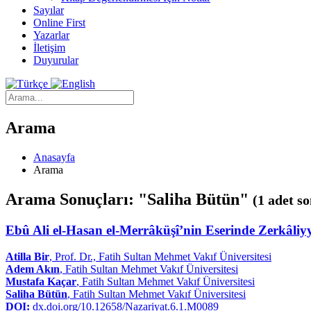
Sayılar
Online First
Yazarlar
İletişim
Duyurular
Arama
Anasayfa
Arama
Arama Sonuçları: "Saliha Bütün"
(1 adet so
Ebû Ali el-Hasan el-Merrâküşî’nin Eserinde Zerkâliy
Atilla Bir
, Prof. Dr., Fatih Sultan Mehmet Vakıf Üniversitesi
Adem Akın
, Fatih Sultan Mehmet Vakıf Üniversitesi
Mustafa Kaçar
, Fatih Sultan Mehmet Vakıf Üniversitesi
Saliha Bütün
, Fatih Sultan Mehmet Vakıf Üniversitesi
DOI:
dx.doi.org/10.12658/Nazariyat.6.1.M0089