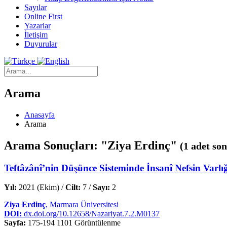
Sayılar
Online First
Yazarlar
İletişim
Duyurular
Arama
Anasayfa
Arama
Arama Sonuçları: "Ziya Erdinç"
(1 adet son
Teftâzânî’nin Düşünce Sisteminde İnsanî Nefsin Varlı
Yıl:
2021 (Ekim) /
Cilt:
7 /
Sayı:
2
Ziya Erdinç
, Marmara Üniversitesi
DOI:
dx.doi.org/10.12658/Nazariyat.7.2.M0137
Sayfa:
175-194
1101 Görüntülenme