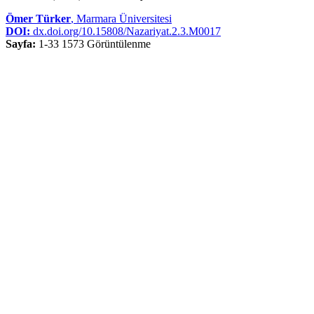
Ömer Türker
, Marmara Üniversitesi
DOI:
dx.doi.org/10.15808/Nazariyat.2.3.M0017
Sayfa:
1-33
1573 Görüntülenme