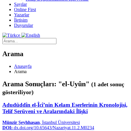
Sayılar
Online First
Yazarlar
İletişim
Duyurular
Arama
Anasayfa
Arama
Arama Sonuçları: "el-Uyûn"
(1 adet sonuç
gösteriliyor)
Adudüddîn el-Îcî’nin Kelam Eserlerinin Kronolojisi,
Telif Serüveni ve Aralarındaki İlişki
Münzir Şeyhhasan
, İstanbul Üniversitesi
DOI:
dx.doi.org/10.65643/Nazariyat.11.2.M0234