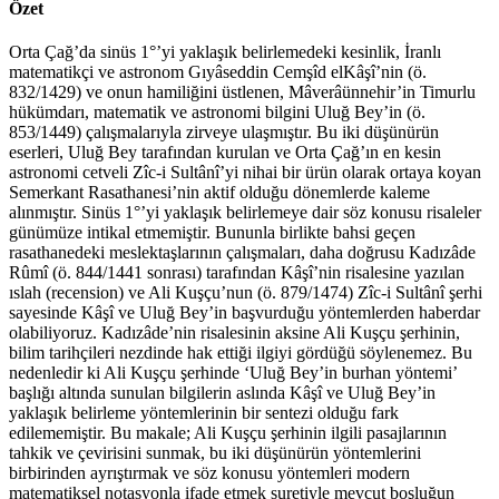
Özet
Orta Çağ’da sinüs 1°’yi yaklaşık belirlemedeki kesinlik, İranlı
matematikçi ve astronom Gıyâseddin Cemşîd elKâşî’nin (ö.
832/1429) ve onun hamiliğini üstlenen, Mâverâünnehir’in Timurlu
hükümdarı, matematik ve astronomi bilgini Uluğ Bey’in (ö.
853/1449) çalışmalarıyla zirveye ulaşmıştır. Bu iki düşünürün
eserleri, Uluğ Bey tarafından kurulan ve Orta Çağ’ın en kesin
astronomi cetveli Zîc-i Sultânî’yi nihai bir ürün olarak ortaya koyan
Semerkant Rasathanesi’nin aktif olduğu dönemlerde kaleme
alınmıştır. Sinüs 1°’yi yaklaşık belirlemeye dair söz konusu risaleler
günümüze intikal etmemiştir. Bununla birlikte bahsi geçen
rasathanedeki meslektaşlarının çalışmaları, daha doğrusu Kadızâde
Rûmî (ö. 844/1441 sonrası) tarafından Kâşî’nin risalesine yazılan
ıslah (recension) ve Ali Kuşçu’nun (ö. 879/1474) Zîc-i Sultânî şerhi
sayesinde Kâşî ve Uluğ Bey’in başvurduğu yöntemlerden haberdar
olabiliyoruz. Kadızâde’nin risalesinin aksine Ali Kuşçu şerhinin,
bilim tarihçileri nezdinde hak ettiği ilgiyi gördüğü söylenemez. Bu
nedenledir ki Ali Kuşçu şerhinde ‘Uluğ Bey’in burhan yöntemi’
başlığı altında sunulan bilgilerin aslında Kâşî ve Uluğ Bey’in
yaklaşık belirleme yöntemlerinin bir sentezi olduğu fark
edilememiştir. Bu makale; Ali Kuşçu şerhinin ilgili pasajlarının
tahkik ve çevirisini sunmak, bu iki düşünürün yöntemlerini
birbirinden ayrıştırmak ve söz konusu yöntemleri modern
matematiksel notasyonla ifade etmek suretiyle mevcut boşluğun