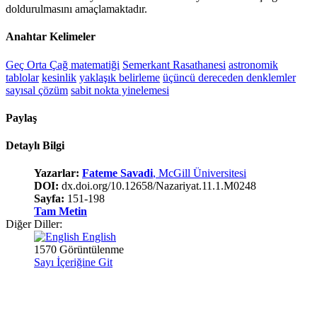
doldurulmasını amaçlamaktadır.
Anahtar Kelimeler
Geç Orta Çağ matematiği
Semerkant Rasathanesi
astronomik
tablolar
kesinlik
yaklaşık belirleme
üçüncü dereceden denklemler
sayısal çözüm
sabit nokta yinelemesi
Paylaş
Detaylı Bilgi
Yazarlar:
Fateme Savadi
, McGill Üniversitesi
DOI:
dx.doi.org/10.12658/Nazariyat.11.1.M0248
Sayfa:
151-198
Tam Metin
Diğer Diller:
English
1570 Görüntülenme
Sayı İçeriğine Git