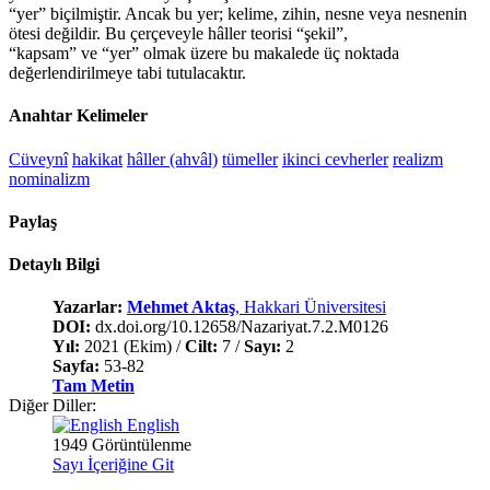
“yer” biçilmiştir. Ancak bu yer; kelime, zihin, nesne veya nesnenin
ötesi değildir. Bu çerçeveyle hâller teorisi “şekil”,
“kapsam” ve “yer” olmak üzere bu makalede üç noktada
değerlendirilmeye tabi tutulacaktır.
Anahtar Kelimeler
Cüveynî
hakikat
hâller (ahvâl)
tümeller
ikinci cevherler
realizm
nominalizm
Paylaş
Detaylı Bilgi
Yazarlar:
Mehmet Aktaş
, Hakkari Üniversitesi
DOI:
dx.doi.org/10.12658/Nazariyat.7.2.M0126
Yıl:
2021 (Ekim) /
Cilt:
7 /
Sayı:
2
Sayfa:
53-82
Tam Metin
Diğer Diller:
English
1949 Görüntülenme
Sayı İçeriğine Git