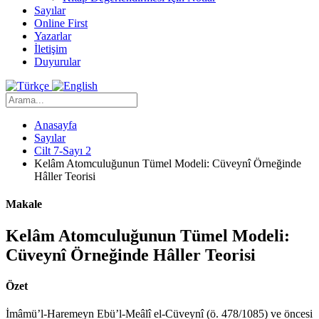
Sayılar
Online First
Yazarlar
İletişim
Duyurular
Anasayfa
Sayılar
Cilt 7-Sayı 2
Kelâm Atomculuğunun Tümel Modeli: Cüveynî Örneğinde
Hâller Teorisi
Makale
Kelâm Atomculuğunun Tümel Modeli:
Cüveynî Örneğinde Hâller Teorisi
Özet
İmâmü’l-Haremeyn Ebü’l-Meâlî el-Cüveynî (ö. 478/1085) ve öncesi