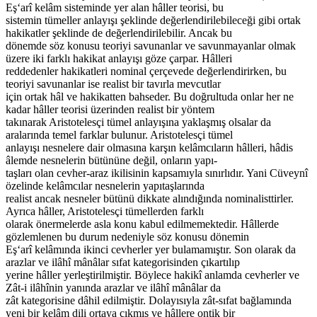
Eş‘arî kelâm sisteminde yer alan hâller teorisi, bu
sistemin tümeller anlayışı şeklinde değerlendirilebileceği gibi ortak
hakikatler şeklinde de değerlendirilebilir. Ancak bu
dönemde söz konusu teoriyi savunanlar ve savunmayanlar olmak
üzere iki farklı hakikat anlayışı göze çarpar. Hâlleri
reddedenler hakikatleri nominal çerçevede değerlendirirken, bu
teoriyi savunanlar ise realist bir tavırla mevcutlar
için ortak hâl ve hakikatten bahseder. Bu doğrultuda onlar her ne
kadar hâller teorisi üzerinden realist bir yöntem
takınarak Aristotelesçi tümel anlayışına yaklaşmış olsalar da
aralarında temel farklar bulunur. Aristotelesçi tümel
anlayışı nesnelere dair olmasına karşın kelâmcıların hâlleri, hâdis
âlemde nesnelerin bütününe değil, onların yapı-
taşları olan cevher-araz ikilisinin kapsamıyla sınırlıdır. Yani Cüveynî
özelinde kelâmcılar nesnelerin yapıtaşlarında
realist ancak nesneler bütünü dikkate alındığında nominalisttirler.
Ayrıca hâller, Aristotelesçi tümellerden farklı
olarak önermelerde asla konu kabul edilmemektedir. Hâllerde
gözlemlenen bu durum nedeniyle söz konusu dönemin
Eş‘arî kelâmında ikinci cevherler yer bulamamıştır. Son olarak da
arazlar ve ilâhî mânâlar sıfat kategorisinden çıkartılıp
yerine hâller yerleştirilmiştir. Böylece hakikî anlamda cevherler ve
Zât-i ilâhînin yanında arazlar ve ilâhî mânâlar da
zât kategorisine dâhil edilmiştir. Dolayısıyla zât-sıfat bağlamında
yeni bir kelâm dili ortaya çıkmış ve hâllere ontik bir