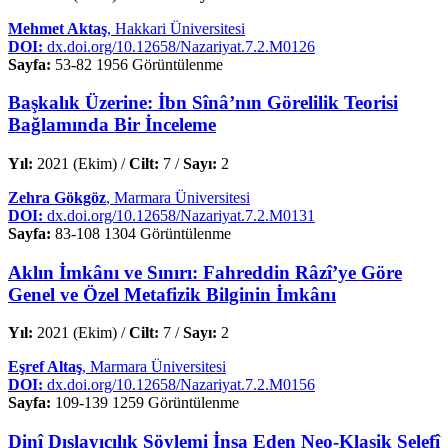
Mehmet Aktaş
, Hakkari Üniversitesi
DOI:
dx.doi.org/10.12658/Nazariyat.7.2.M0126
Sayfa:
53-82
1956 Görüntülenme
Başkalık Üzerine: İbn Sînâ’nın Görelilik Teorisi
Bağlamında Bir İnceleme
Yıl:
2021 (Ekim) /
Cilt:
7 /
Sayı:
2
Zehra Gökgöz
, Marmara Üniversitesi
DOI:
dx.doi.org/10.12658/Nazariyat.7.2.M0131
Sayfa:
83-108
1304 Görüntülenme
Aklın İmkânı ve Sınırı: Fahreddin Râzî’ye Göre
Genel ve Özel Metafizik Bilginin İmkânı
Yıl:
2021 (Ekim) /
Cilt:
7 /
Sayı:
2
Eşref Altaş
, Marmara Üniversitesi
DOI:
dx.doi.org/10.12658/Nazariyat.7.2.M0156
Sayfa:
109-139
1259 Görüntülenme
Dinî Dışlayıcılık Söylemi İnşa Eden Neo-Klasik Selefî