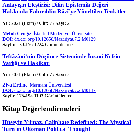
Anlayışın Eleştirisi: Dilin Epistemik Değeri
Hakkında Fahreddin Râzî’ye Yöneltilen Tenkitler
Yıl:
2021 (Ekim) /
Cilt:
7 /
Sayı:
2
Mehdi Cengiz
, İstanbul Medeniyet Üniversitesi
DOI:
dx.doi.org/10.12658/Nazariyat.7.2.M0129
Sayfa:
139-156
1224 Görüntülenme
Teftâzânî’nin Düşünce Sisteminde İnsanî Nefsin
Varlığı ve Hakikati
Yıl:
2021 (Ekim) /
Cilt:
7 /
Sayı:
2
Ziya Erdinç
, Marmara Üniversitesi
DOI:
dx.doi.org/10.12658/Nazariyat.7.2.M0137
Sayfa:
175-194
1103 Görüntülenme
Kitap Değerlendirmeleri
Hüseyin Yılmaz. Caliphate Redefined: The Mystical
Turn in Ottoman Political Thought