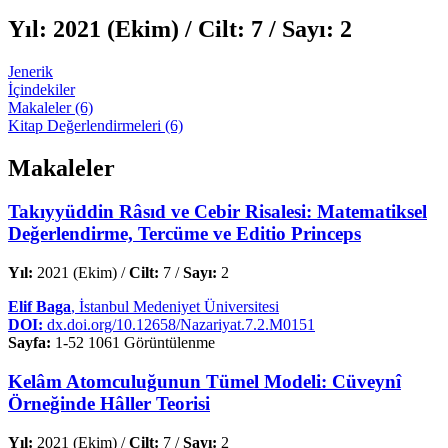
Yıl:
2021 (Ekim) /
Cilt:
7 /
Sayı:
2
Jenerik
İçindekiler
Makaleler (6)
Kitap Değerlendirmeleri (6)
Makaleler
Takıyyüddin Râsıd ve Cebir Risalesi: Matematiksel
Değerlendirme, Tercüme ve Editio Princeps
Yıl:
2021 (Ekim) /
Cilt:
7 /
Sayı:
2
Elif Baga
, İstanbul Medeniyet Üniversitesi
DOI:
dx.doi.org/10.12658/Nazariyat.7.2.M0151
Sayfa:
1-52
1061 Görüntülenme
Kelâm Atomculuğunun Tümel Modeli: Cüveynî
Örneğinde Hâller Teorisi
Yıl:
2021 (Ekim) /
Cilt:
7 /
Sayı:
2