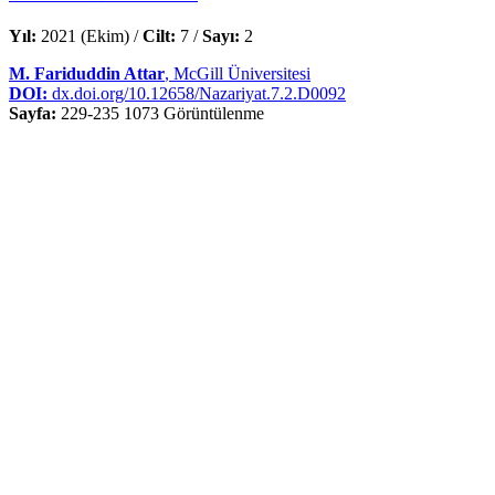
Yıl:
2021 (Ekim) /
Cilt:
7 /
Sayı:
2
M. Fariduddin Attar
, McGill Üniversitesi
DOI:
dx.doi.org/10.12658/Nazariyat.7.2.D0092
Sayfa:
229-235
1073 Görüntülenme