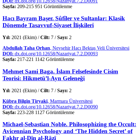
DOI:
dx.doi.org/10.12658/Nazariyat.7.2.D0091
Sayfa:
209-215
951 Görüntülenme
Hacı Bayram Başer. Sûfîler ve Sultanlar: Klasik
Dönemde Tasavvuf-Siyaset İlişkileri
Yıl:
2021 (Ekim) /
Cilt:
7 /
Sayı:
2
Abdullah Taha Orhan
, Nevşehir Hacı Bektaş Veli Üniversitesi
DOI:
dx.doi.org/10.12658/Nazariyat.7.2.D0093
Sayfa:
217-221
1142 Görüntülenme
Mehmet Sami Baga. İslam Felsefesinde Cisim
Teorisi: Hikmetü’l-Ayn Geleneği
Yıl:
2021 (Ekim) /
Cilt:
7 /
Sayı:
2
Kübra Bilgin Tiryaki
, Marmara Üniversitesi
DOI:
dx.doi.org/10.12658/Nazariyat.7.2.D0090
Sayfa:
223-228
1127 Görüntülenme
Michael-Sebastian Noble. Philosophizing the Occult:
Avicennian Psychology and ‘The Hidden Secret’ of
Fakhr al-Dīn al-Rāzī