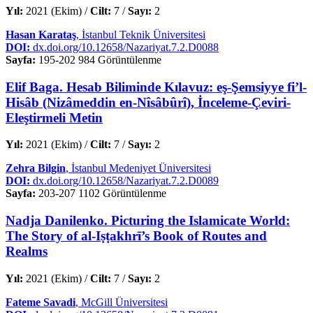
Yıl:
2021 (Ekim) /
Cilt:
7 /
Sayı:
2
Hasan Karataş
, İstanbul Teknik Üniversitesi
DOI:
dx.doi.org/10.12658/Nazariyat.7.2.D0088
Sayfa:
195-202
984 Görüntülenme
Elif Baga. Hesab Biliminde Kılavuz: eş-Şemsiyye fi’l-
Hisâb (Nizâmeddin en-Nîsâbûrî), İnceleme-Çeviri-
Eleştirmeli Metin
Yıl:
2021 (Ekim) /
Cilt:
7 /
Sayı:
2
Zehra Bilgin
, İstanbul Medeniyet Üniversitesi
DOI:
dx.doi.org/10.12658/Nazariyat.7.2.D0089
Sayfa:
203-207
1102 Görüntülenme
Nadja Danilenko. Picturing the Islamicate World:
The Story of al-Iṣṭakhrī’s Book of Routes and
Realms
Yıl:
2021 (Ekim) /
Cilt:
7 /
Sayı:
2
Fateme Savadi
, McGill Üniversitesi