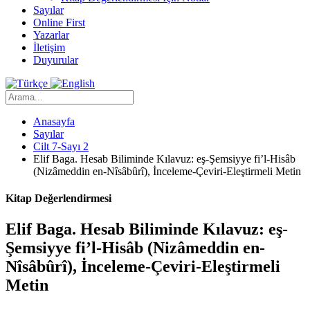
Sayılar
Online First
Yazarlar
İletişim
Duyurular
Anasayfa
Sayılar
Cilt 7-Sayı 2
Elif Baga. Hesab Biliminde Kılavuz: eş-Şemsiyye fi’l-Hisâb
(Nizâmeddin en-Nîsâbûrî), İnceleme-Çeviri-Eleştirmeli Metin
Kitap Değerlendirmesi
Elif Baga. Hesab Biliminde Kılavuz: eş-
Şemsiyye fi’l-Hisâb (Nizâmeddin en-
Nîsâbûrî), İnceleme-Çeviri-Eleştirmeli
Metin