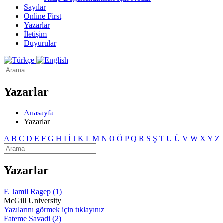
Sayılar
Online First
Yazarlar
İletişim
Duyurular
Yazarlar
Anasayfa
Yazarlar
A
B
C
D
E
F
G
H
I
İ
J
K
L
M
N
O
Ö
P
Q
R
S
Ş
T
U
Ü
V
W
X
Y
Z
Yazarlar
F. Jamil Ragep (1)
McGill University
Yazılarını görmek için tıklayınız
Fateme Savadi (2)