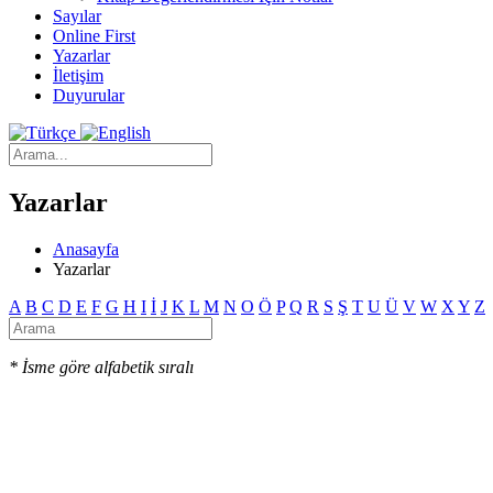
Sayılar
Online First
Yazarlar
İletişim
Duyurular
Yazarlar
Anasayfa
Yazarlar
A
B
C
D
E
F
G
H
I
İ
J
K
L
M
N
O
Ö
P
Q
R
S
Ş
T
U
Ü
V
W
X
Y
Z
* İsme göre alfabetik sıralı