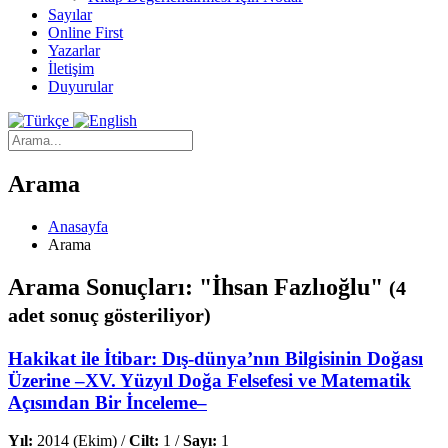
Sayılar
Online First
Yazarlar
İletişim
Duyurular
Arama
Anasayfa
Arama
Arama Sonuçları: "İhsan Fazlıoğlu"
(4
adet sonuç gösteriliyor)
Hakikat ile İtibar: Dış-dünya’nın Bilgisinin Doğası
Üzerine –XV. Yüzyıl Doğa Felsefesi ve Matematik
Açısından Bir İnceleme–
Yıl:
2014 (Ekim) /
Cilt:
1 /
Sayı:
1