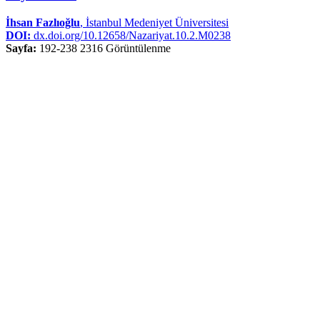
İhsan Fazlıoğlu
, İstanbul Medeniyet Üniversitesi
DOI:
dx.doi.org/10.12658/Nazariyat.10.2.M0238
Sayfa:
192-238
2316 Görüntülenme