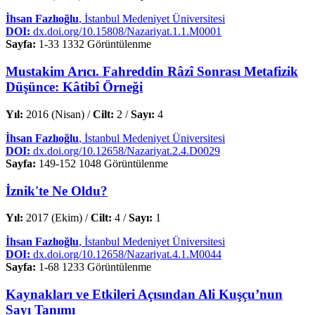
İhsan Fazlıoğlu
, İstanbul Medeniyet Üniversitesi
DOI:
dx.doi.org/10.15808/Nazariyat.1.1.M0001
Sayfa:
1-33
1332 Görüntülenme
Mustakim Arıcı. Fahreddin Râzî Sonrası Metafizik
Düşünce: Kâtibî Örneği
Yıl:
2016 (Nisan) /
Cilt:
2 /
Sayı:
4
İhsan Fazlıoğlu
, İstanbul Medeniyet Üniversitesi
DOI:
dx.doi.org/10.12658/Nazariyat.2.4.D0029
Sayfa:
149-152
1048 Görüntülenme
İznik'te Ne Oldu?
Yıl:
2017 (Ekim) /
Cilt:
4 /
Sayı:
1
İhsan Fazlıoğlu
, İstanbul Medeniyet Üniversitesi
DOI:
dx.doi.org/10.12658/Nazariyat.4.1.M0044
Sayfa:
1-68
1233 Görüntülenme
Kaynakları ve Etkileri Açısından Ali Kuşçu’nun
Sayı Tanımı