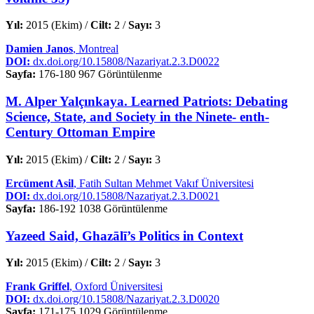
Yıl:
2015 (Ekim) /
Cilt:
2 /
Sayı:
3
Damien Janos
, Montreal
DOI:
dx.doi.org/10.15808/Nazariyat.2.3.D0022
Sayfa:
176-180
967 Görüntülenme
M. Alper Yalçınkaya. Learned Patriots: Debating
Science, State, and Society in the Ninete- enth-
Century Ottoman Empire
Yıl:
2015 (Ekim) /
Cilt:
2 /
Sayı:
3
Ercüment Asil
, Fatih Sultan Mehmet Vakıf Üniversitesi
DOI:
dx.doi.org/10.15808/Nazariyat.2.3.D0021
Sayfa:
186-192
1038 Görüntülenme
Yazeed Said, Ghazālī’s Politics in Context
Yıl:
2015 (Ekim) /
Cilt:
2 /
Sayı:
3
Frank Griffel
, Oxford Üniversitesi
DOI:
dx.doi.org/10.15808/Nazariyat.2.3.D0020
Sayfa:
171-175
1029 Görüntülenme