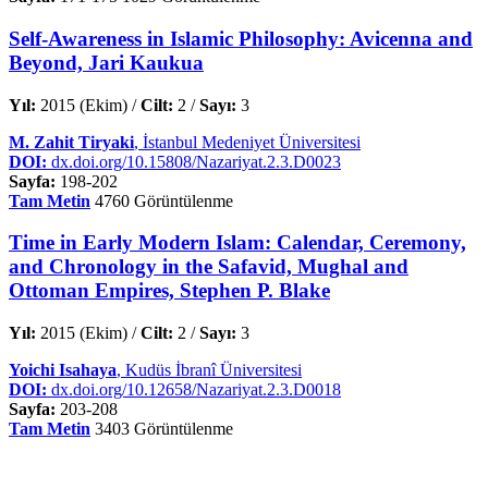
Self-Awareness in Islamic Philosophy: Avicenna and
Beyond, Jari Kaukua
Yıl:
2015 (Ekim) /
Cilt:
2 /
Sayı:
3
M. Zahit Tiryaki
, İstanbul Medeniyet Üniversitesi
DOI:
dx.doi.org/10.15808/Nazariyat.2.3.D0023
Sayfa:
198-202
Tam Metin
4760 Görüntülenme
Time in Early Modern Islam: Calendar, Ceremony,
and Chronology in the Safavid, Mughal and
Ottoman Empires, Stephen P. Blake
Yıl:
2015 (Ekim) /
Cilt:
2 /
Sayı:
3
Yoichi Isahaya
, Kudüs İbranî Üniversitesi
DOI:
dx.doi.org/10.12658/Nazariyat.2.3.D0018
Sayfa:
203-208
Tam Metin
3403 Görüntülenme