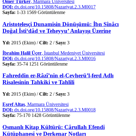
Ömer Türker
, Marmara Üniversitesi
DOI:
dx.doi.org/10.15808/Nazariyat.2.3.M0017
Sayfa:
1-33
1569 Görüntülenme
Aristotelesçi Dunamisin Dönüşümü: İbn Sînâcı
Doğal İsti‘dâd ve Teheyyu’ Anlayışı Üzerine
Yıl:
2015 (Ekim) /
Cilt:
2 /
Sayı:
3
İbrahim Halil Üçer
, İstanbul Medeniyet Üniversitesi
DOI:
dx.doi.org/10.15808/Nazariyat.2.3.M0016
Sayfa:
35-74
1251 Görüntülenme
Fahreddin er-Râzî’nin el-Cevherü’l-ferd Adlı
Risalesinin Tahkiki ve Tahlili
Yıl:
2015 (Ekim) /
Cilt:
2 /
Sayı:
3
Eşref Altaş
, Marmara Üniversitesi
DOI:
dx.doi.org/10.15808/Nazariyat.2.3.M0018
Sayfa:
75-170
1428 Görüntülenme
Osmanlı Kitap Kültürü: Cârullah Efendi
Kütüphanesi ve Derkenar Notları