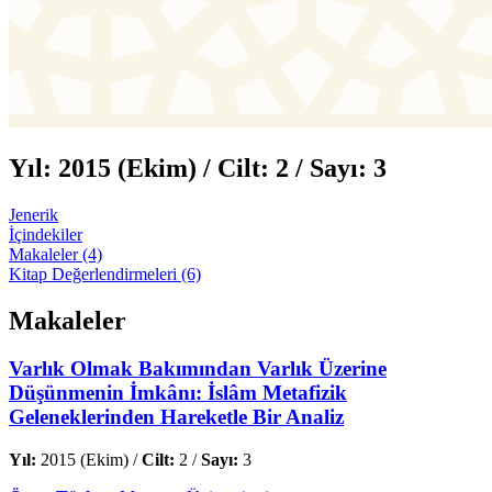
Yıl:
2015 (Ekim) /
Cilt:
2 /
Sayı:
3
Jenerik
İçindekiler
Makaleler (4)
Kitap Değerlendirmeleri (6)
Makaleler
Varlık Olmak Bakımından Varlık Üzerine
Düşünmenin İmkânı: İslâm Metafizik
Geleneklerinden Hareketle Bir Analiz
Yıl:
2015 (Ekim) /
Cilt:
2 /
Sayı:
3