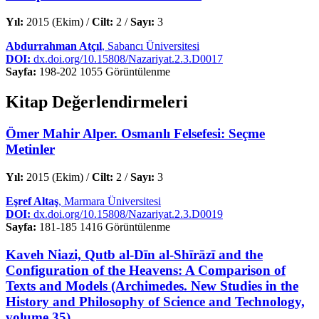
Yıl:
2015 (Ekim) /
Cilt:
2 /
Sayı:
3
Abdurrahman Atçıl
, Sabancı Üniversitesi
DOI:
dx.doi.org/10.15808/Nazariyat.2.3.D0017
Sayfa:
198-202
1055 Görüntülenme
Kitap Değerlendirmeleri
Ömer Mahir Alper. Osmanlı Felsefesi: Seçme
Metinler
Yıl:
2015 (Ekim) /
Cilt:
2 /
Sayı:
3
Eşref Altaş
, Marmara Üniversitesi
DOI:
dx.doi.org/10.15808/Nazariyat.2.3.D0019
Sayfa:
181-185
1416 Görüntülenme
Kaveh Niazi, Qutb al-Dīn al-Shīrāzī and the
Configuration of the Heavens: A Comparison of
Texts and Models (Archimedes. New Studies in the
History and Philosophy of Science and Technology,
volume 35)