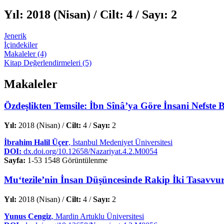
Yıl:
2018 (Nisan) /
Cilt:
4 /
Sayı:
2
Jenerik
İçindekiler
Makaleler (4)
Kitap Değerlendirmeleri (5)
Makaleler
Özdeşlikten Temsile: İbn Sînâ’ya Göre İnsani Nefste 
Yıl:
2018 (Nisan) /
Cilt:
4 /
Sayı:
2
İbrahim Halil Üçer
, İstanbul Medeniyet Üniversitesi
DOI:
dx.doi.org/10.12658/Nazariyat.4.2.M0054
Sayfa:
1-53
1548 Görüntülenme
Mu‘tezile’nin İnsan Düşüncesinde Rakip İki Tasavvu
Yıl:
2018 (Nisan) /
Cilt:
4 /
Sayı:
2
Yunus Cengiz
, Mardin Artuklu Üniversitesi