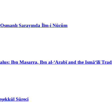
l Osmanlı Sarayında İlm-i Nücûm
lus: Ibn Masarra, Ibn al-‘Arabī and the Ismā‘īlī Trad
eşekkül Süreci