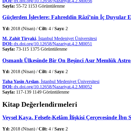
DOI:
dx.doi.org/10.12658/Nazariyat.4.2.M0056
Sayfa:
55-72
1153 Görüntülenme
Güçlerden İşlevlere: Fahreddin Râzî’nin İç Duyular Ele
Yıl:
2018 (Nisan) /
Cilt:
4 /
Sayı:
2
M. Zahit Tiryaki
, İstanbul Medeniyet Üniversitesi
DOI:
dx.doi.org/10.12658/Nazariyat.4.2.M0051
Sayfa:
73-115
1375 Görüntülenme
Osmanlı Ülkesinde Bir On Beşinci Asır Memlük Ast
Yıl:
2018 (Nisan) /
Cilt:
4 /
Sayı:
2
Taha Yasin Arslan
, İstanbul Medeniyet Üniversitesi
DOI:
dx.doi.org/10.12658/Nazariyat.4.2.M0052
Sayfa:
117-139
1149 Görüntülenme
Kitap Değerlendirmeleri
Veysel Kaya. Felsefe-Kelâm İlişkisi Çerçevesinde İbn 
Yıl:
2018 (Nisan) /
Cilt:
4 /
Sayı:
2