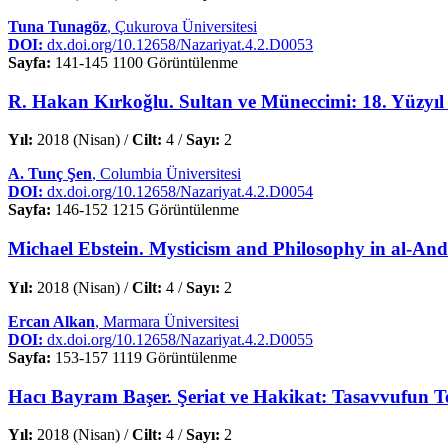
Tuna Tunagöz
, Çukurova Üniversitesi
DOI:
dx.doi.org/10.12658/Nazariyat.4.2.D0053
Sayfa:
141-145
1100 Görüntülenme
R. Hakan Kırkoğlu. Sultan ve Müneccimi: 18. Yüzyı
Yıl:
2018 (Nisan) /
Cilt:
4 /
Sayı:
2
A. Tunç Şen
, Columbia Üniversitesi
DOI:
dx.doi.org/10.12658/Nazariyat.4.2.D0054
Sayfa:
146-152
1215 Görüntülenme
Michael Ebstein. Mysticism and Philosophy in al-Anda
Yıl:
2018 (Nisan) /
Cilt:
4 /
Sayı:
2
Ercan Alkan
, Marmara Üniversitesi
DOI:
dx.doi.org/10.12658/Nazariyat.4.2.D0055
Sayfa:
153-157
1119 Görüntülenme
Hacı Bayram Başer. Şeriat ve Hakikat: Tasavvufun T
Yıl:
2018 (Nisan) /
Cilt:
4 /
Sayı:
2