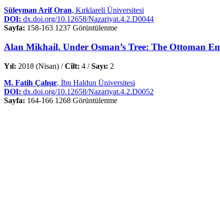
Süleyman Arif Oran
, Kırklareli Üniversitesi
DOI:
dx.doi.org/10.12658/Nazariyat.4.2.D0044
Sayfa:
158-163
1237 Görüntülenme
Alan Mikhail. Under Osman’s Tree: The Ottoman Em
Yıl:
2018 (Nisan) /
Cilt:
4 /
Sayı:
2
M. Fatih Çalışır
, İbn Haldun Üniversitesi
DOI:
dx.doi.org/10.12658/Nazariyat.4.2.D0052
Sayfa:
164-166
1268 Görüntülenme