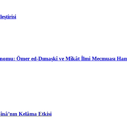
ştirisi
ronomu: Ömer ed-Dımaşkî ve Mîkât İlmi Mecmuası Ham
Sînâ’nın Kelâma Etkisi