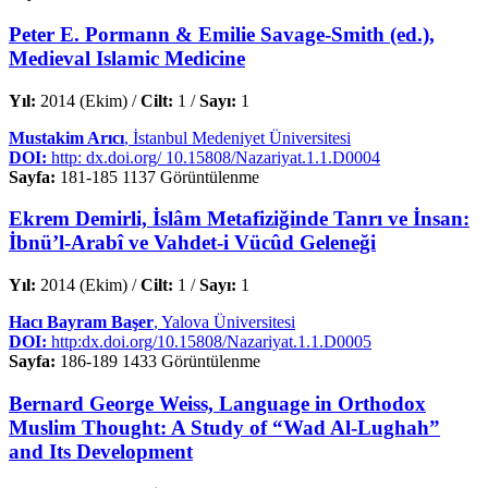
Peter E. Pormann & Emilie Savage-Smith (ed.),
Medieval Islamic Medicine
Yıl:
2014 (Ekim) /
Cilt:
1 /
Sayı:
1
Mustakim Arıcı
, İstanbul Medeniyet Üniversitesi
DOI:
http: dx.doi.org/ 10.15808/Nazariyat.1.1.D0004
Sayfa:
181-185
1137 Görüntülenme
Ekrem Demirli, İslâm Metafiziğinde Tanrı ve İnsan:
İbnü’l-Arabî ve Vahdet-i Vücûd Geleneği
Yıl:
2014 (Ekim) /
Cilt:
1 /
Sayı:
1
Hacı Bayram Başer
, Yalova Üniversitesi
DOI:
http:dx.doi.org/10.15808/Nazariyat.1.1.D0005
Sayfa:
186-189
1433 Görüntülenme
Bernard George Weiss, Language in Orthodox
Muslim Thought: A Study of “Wad Al-Lughah”
and Its Development