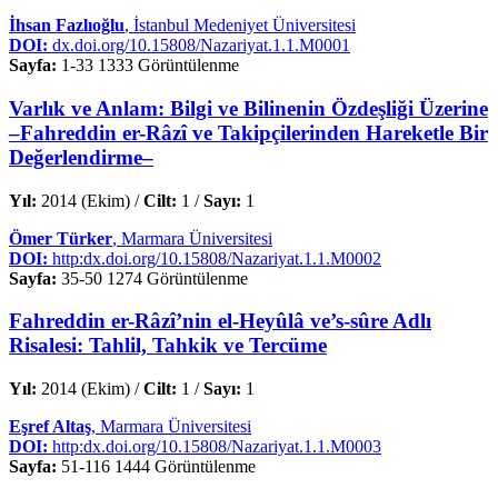
İhsan Fazlıoğlu
, İstanbul Medeniyet Üniversitesi
DOI:
dx.doi.org/10.15808/Nazariyat.1.1.M0001
Sayfa:
1-33
1333 Görüntülenme
Varlık ve Anlam: Bilgi ve Bilinenin Özdeşliği Üzerine
–Fahreddin er-Râzî ve Takipçilerinden Hareketle Bir
Değerlendirme–
Yıl:
2014 (Ekim) /
Cilt:
1 /
Sayı:
1
Ömer Türker
, Marmara Üniversitesi
DOI:
http:dx.doi.org/10.15808/Nazariyat.1.1.M0002
Sayfa:
35-50
1274 Görüntülenme
Fahreddin er-Râzî’nin el-Heyûlâ ve’s-sûre Adlı
Risalesi: Tahlil, Tahkik ve Tercüme
Yıl:
2014 (Ekim) /
Cilt:
1 /
Sayı:
1
Eşref Altaş
, Marmara Üniversitesi
DOI:
http:dx.doi.org/10.15808/Nazariyat.1.1.M0003
Sayfa:
51-116
1444 Görüntülenme