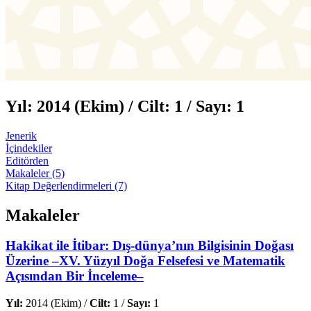
Yıl:
2014 (Ekim) /
Cilt:
1 /
Sayı:
1
Jenerik
İçindekiler
Editörden
Makaleler (5)
Kitap Değerlendirmeleri (7)
Makaleler
Hakikat ile İtibar: Dış-dünya’nın Bilgisinin Doğası
Üzerine –XV. Yüzyıl Doğa Felsefesi ve Matematik
Açısından Bir İnceleme–
Yıl:
2014 (Ekim) /
Cilt:
1 /
Sayı:
1