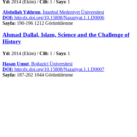
Yıl:
2014 (Ekim) /
Cilt:
1 /
Sayı:
1
Abdullah Yıldırım
, İstanbul Medeniyet Üniversitesi
DOI:
http:dx.doi.org/10.15808/Nazariyat.1.1.D0006
Sayfa:
190-196
1212 Görüntülenme
Ahmad Dallal, Islam, Science and the Challenge of
History
Yıl:
2014 (Ekim) /
Cilt:
1 /
Sayı:
1
Hasan Umut
, Boğaziçi Üniversitesi
DOI:
http:dx.doi.org/10.15808/Nazariyat.1.1.D0007
Sayfa:
187-202
1044 Görüntülenme