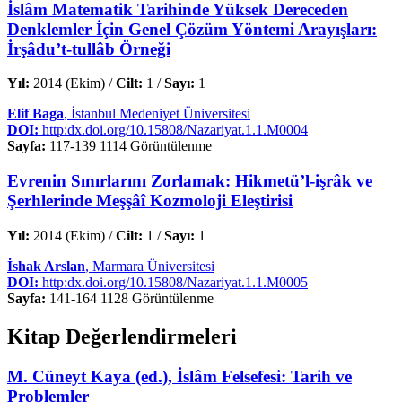
İslâm Matematik Tarihinde Yüksek Dereceden
Denklemler İçin Genel Çözüm Yöntemi Arayışları:
İrşâdu’t-tullâb Örneği
Yıl:
2014 (Ekim) /
Cilt:
1 /
Sayı:
1
Elif Baga
, İstanbul Medeniyet Üniversitesi
DOI:
http:dx.doi.org/10.15808/Nazariyat.1.1.M0004
Sayfa:
117-139
1114 Görüntülenme
Evrenin Sınırlarını Zorlamak: Hikmetü’l-işrâk ve
Şerhlerinde Meşşâî Kozmoloji Eleştirisi
Yıl:
2014 (Ekim) /
Cilt:
1 /
Sayı:
1
İshak Arslan
, Marmara Üniversitesi
DOI:
http:dx.doi.org/10.15808/Nazariyat.1.1.M0005
Sayfa:
141-164
1128 Görüntülenme
Kitap Değerlendirmeleri
M. Cüneyt Kaya (ed.), İslâm Felsefesi: Tarih ve
Problemler