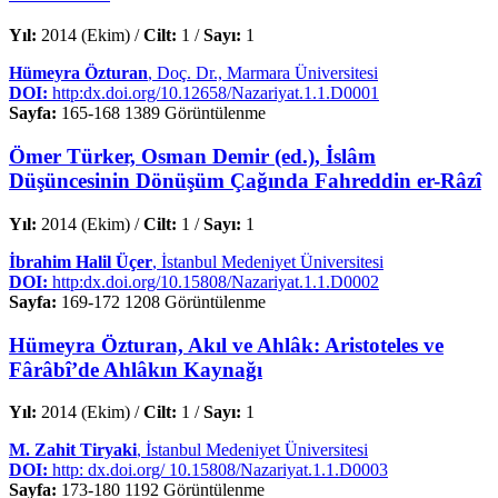
Yıl:
2014 (Ekim) /
Cilt:
1 /
Sayı:
1
Hümeyra Özturan
, Doç. Dr., Marmara Üniversitesi
DOI:
http:dx.doi.org/10.12658/Nazariyat.1.1.D0001
Sayfa:
165-168
1389 Görüntülenme
Ömer Türker, Osman Demir (ed.), İslâm
Düşüncesinin Dönüşüm Çağında Fahreddin er-Râzî
Yıl:
2014 (Ekim) /
Cilt:
1 /
Sayı:
1
İbrahim Halil Üçer
, İstanbul Medeniyet Üniversitesi
DOI:
http:dx.doi.org/10.15808/Nazariyat.1.1.D0002
Sayfa:
169-172
1208 Görüntülenme
Hümeyra Özturan, Akıl ve Ahlâk: Aristoteles ve
Fârâbî’de Ahlâkın Kaynağı
Yıl:
2014 (Ekim) /
Cilt:
1 /
Sayı:
1
M. Zahit Tiryaki
, İstanbul Medeniyet Üniversitesi
DOI:
http: dx.doi.org/ 10.15808/Nazariyat.1.1.D0003
Sayfa:
173-180
1192 Görüntülenme